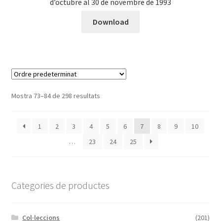
d’octubre al 30 de novembre de 1993
Download
Mostra 73–84 de 298 resultats
1
2
3
4
5
6
7
8
9
10
…
23
24
25
Categories de productes
Col·leccions
(201)