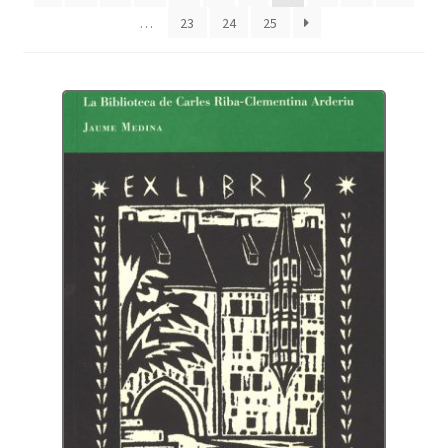
…
23
24
25
Protecció de dades
Termes i condicions