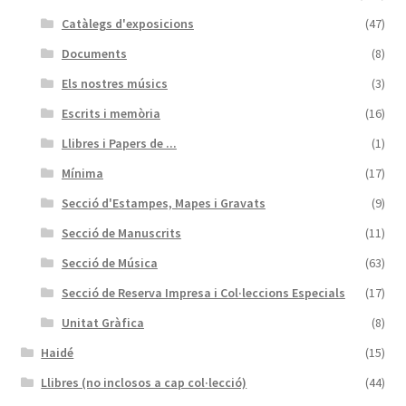
Catàlegs d'exposicions
(47)
Documents
(8)
Els nostres músics
(3)
Escrits i memòria
(16)
Llibres i Papers de ...
(1)
Mínima
(17)
Secció d'Estampes, Mapes i Gravats
(9)
Secció de Manuscrits
(11)
Secció de Música
(63)
Secció de Reserva Impresa i Col·leccions Especials
(17)
Unitat Gràfica
(8)
Haidé
(15)
Llibres (no inclosos a cap col·lecció)
(44)