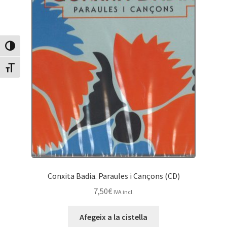
Canvia Alt Contrast
Canvia mida de lletra
Conxita Badia. Paraules i Cançons (CD)
7,50
€
IVA incl.
Afegeix a la cistella