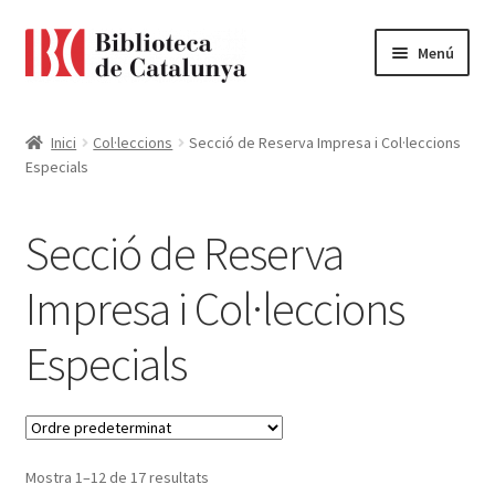
Ir
Ir
Menú
a
al
la
contenido
Pàgina d'inici
navegación
Inici
Col·leccions
Secció de Reserva Impresa i Col·leccions
Especials
Accessibilitat
Cistella
Secció de Reserva
El meu compte
Impresa i Col·leccions
Especials
Finalitzar compra
Novetats
Payment
Mostra 1–12 de 17 resultats