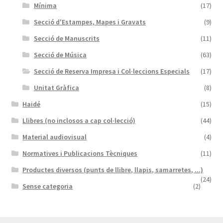
Mínima
(17)
Secció d'Estampes, Mapes i Gravats
(9)
Secció de Manuscrits
(11)
Secció de Música
(63)
Secció de Reserva Impresa i Col·leccions Especials
(17)
Unitat Gràfica
(8)
Haidé
(15)
Llibres (no inclosos a cap col·lecció)
(44)
Material audiovisual
(4)
Normatives i Publicacions Tècniques
(11)
Productes diversos (punts de llibre, llapis, samarretes, ...)
(24)
Sense categoria
(2)