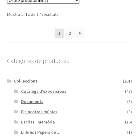
Mostra 1–12 de 17 resultats
1
2
Categories de productes
Col·leccions
(201)
Catàlegs d'exposicions
(47)
Documents
(8)
Els nostres músics
(3)
Escrits i memòria
(16)
Llibres i Papers de ...
(1)