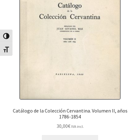
Canvia Alt Contrast
Canvia mida de lletra
Catálogo de la Colección Cervantina. Volumen II, años
1786-1854
30,00
€
IVA incl.