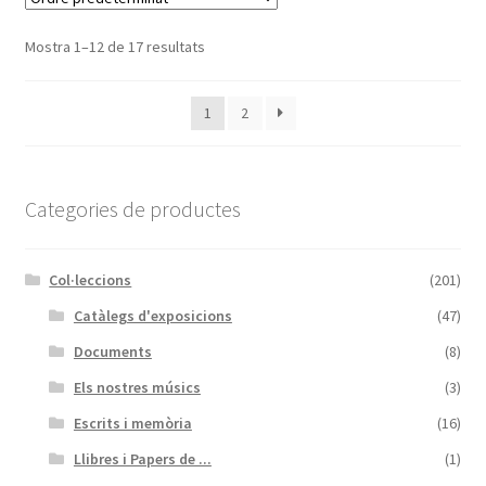
Mostra 1–12 de 17 resultats
1
2
Categories de productes
Col·leccions
(201)
Catàlegs d'exposicions
(47)
Documents
(8)
Els nostres músics
(3)
Escrits i memòria
(16)
Llibres i Papers de ...
(1)