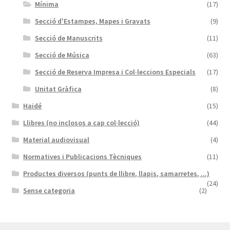
Mínima
(17)
Secció d'Estampes, Mapes i Gravats
(9)
Secció de Manuscrits
(11)
Secció de Música
(63)
Secció de Reserva Impresa i Col·leccions Especials
(17)
Unitat Gràfica
(8)
Haidé
(15)
Llibres (no inclosos a cap col·lecció)
(44)
Material audiovisual
(4)
Normatives i Publicacions Tècniques
(11)
Productes diversos (punts de llibre, llapis, samarretes, ...)
(24)
Sense categoria
(2)