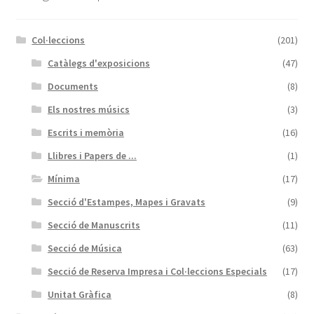
Col·leccions
(201)
Catàlegs d'exposicions
(47)
Documents
(8)
Els nostres músics
(3)
Escrits i memòria
(16)
Llibres i Papers de ...
(1)
Mínima
(17)
Secció d'Estampes, Mapes i Gravats
(9)
Secció de Manuscrits
(11)
Secció de Música
(63)
Secció de Reserva Impresa i Col·leccions Especials
(17)
Unitat Gràfica
(8)