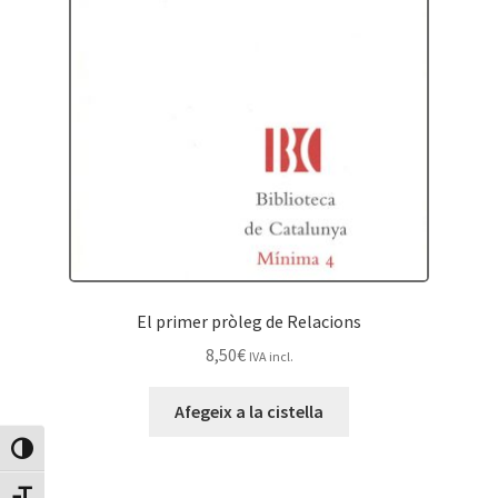
El primer pròleg de Relacions
8,50
€
IVA incl.
Afegeix a la cistella
Canvia Alt Contrast