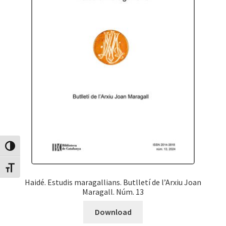
Canvia Alt Contrast
Canvia mida de lletra
Haidé. Estudis maragallians. Butlletí de l’Arxiu Joan
Maragall. Núm. 13
Download