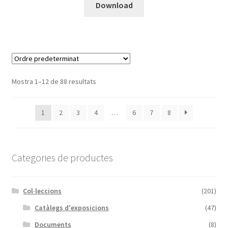
Download
Mostra 1–12 de 88 resultats
1
2
3
4
…
6
7
8
Categories de productes
Col·leccions
(201)
Catàlegs d'exposicions
(47)
Documents
(8)