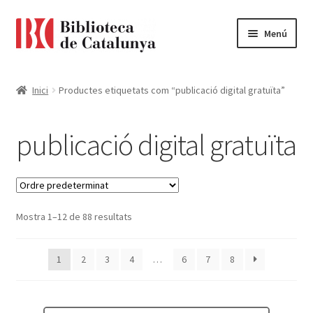
Ir
Ir
Menú
a
al
la
contenido
Pàgina d'inici
navegación
Inici
Productes etiquetats com “publicació digital gratuïta”
Accessibilitat
publicació digital gratuïta
Cistella
El meu compte
Mostra 1–12 de 88 resultats
Finalitzar compra
Novetats
1
2
3
4
…
6
7
8
Payment