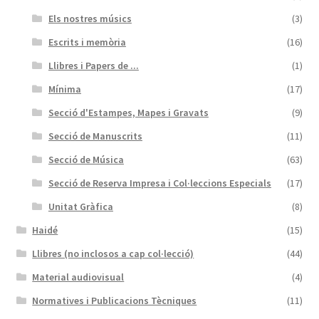
Els nostres músics
(3)
Escrits i memòria
(16)
Llibres i Papers de ...
(1)
Mínima
(17)
Secció d'Estampes, Mapes i Gravats
(9)
Secció de Manuscrits
(11)
Secció de Música
(63)
Secció de Reserva Impresa i Col·leccions Especials
(17)
Unitat Gràfica
(8)
Haidé
(15)
Llibres (no inclosos a cap col·lecció)
(44)
Material audiovisual
(4)
Normatives i Publicacions Tècniques
(11)