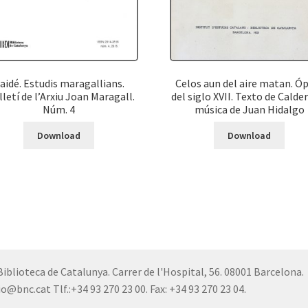
aidé. Estudis maragallians.
Celos aun del aire matan. Ó
lletí de l’Arxiu Joan Maragall.
del siglo XVII. Texto de Calde
Núm. 4
música de Juan Hidalgo
Download
Download
Biblioteca de Catalunya. Carrer de l'Hospital, 56. 08001 Barcelona.
o@bnc.cat Tlf.:+34 93 270 23 00. Fax: +34 93 270 23 04.