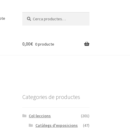
Cerca:
Cerca
pte
0,00
€
0 producte
Categories de productes
Col·leccions
(201)
Catàlegs d'exposicions
(47)