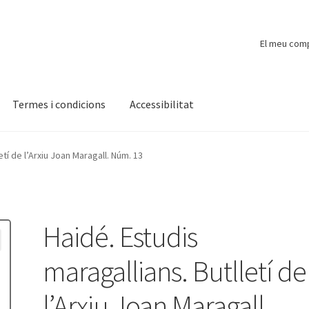
El meu com
Termes i condicions
Accessibilitat
ompte
Finalitzar compra
Novetats
Payment
Protecció de dades
etí de l’Arxiu Joan Maragall. Núm. 13
Haidé. Estudis
maragallians. Butlletí de
l’Arxiu Joan Maragall.