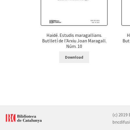
Haidé. Estudis maragallians.
H
Butlletí de l’Arxiu Joan Maragall.
But
Núm. 10
Download
(c) 2019 
bncdifusi