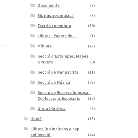
Documents
(8)
Els nostres músics
(3)
Escrits i memòria
(16)
Llibres i Papers de ...
(1)
Mínima
(17)
Secció d'Estampes, Mapes i
Gravats
(9)
Secció de Manuscrits
(11)
Secció de Música
(63)
Secció de Reserva Impresa i
Col·leccions Especials
(17)
Unitat Gràfica
(8)
Haidé
(15)
Llibres (no inclosos a cap
col·lecció)
(44)