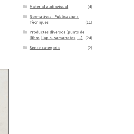
Material audiovisual
(4)
Normatives i Publicacions
Tècniques
(11)
Productes diversos (punts de
llibre, llapis, samarretes, ...)
(24)
Sense categoria
(2)