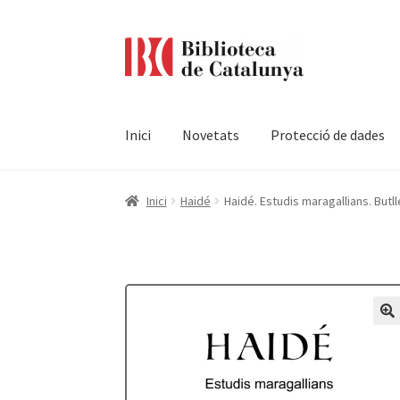
Ir
Ir
a
al
la
contenido
navegación
Inici
Novetats
Protecció de dades
Pàgina d'inici
Accessibilitat
Cistella
El meu c
Inici
Haidé
Haidé. Estudis maragallians. Butll
Termes i condicions