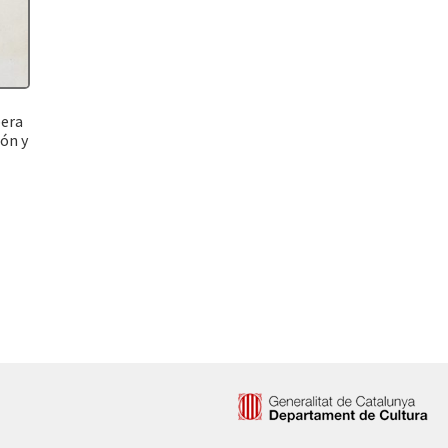
pera
rón y