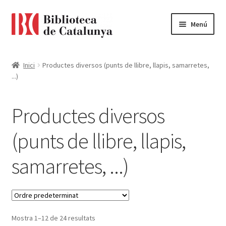
Ir
Ir
Menú
a
al
la
contenido
Pàgina d'inici
navegación
Inici
Productes diversos (punts de llibre, llapis, samarretes,
...)
Accessibilitat
Cistella
Productes diversos
El meu compte
(punts de llibre, llapis,
samarretes, ...)
Finalitzar compra
Novetats
Payment
Mostra 1–12 de 24 resultats