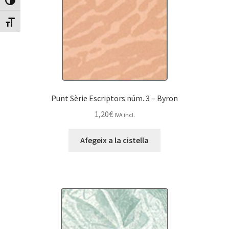
Canvia Alt Contrast
Canvia mida de lletra
Punt Sèrie Escriptors núm. 3 – Byron
1,20
€
IVA incl.
Afegeix a la cistella