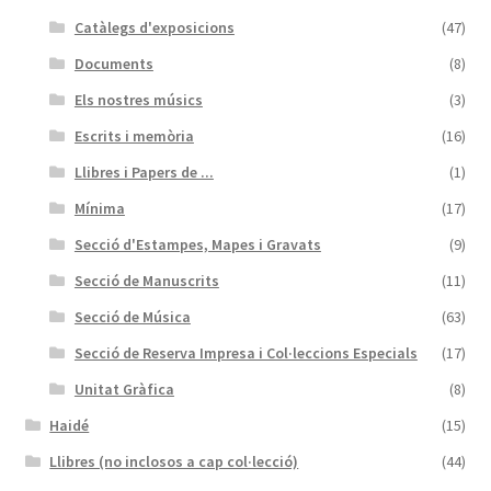
Catàlegs d'exposicions
(47)
Documents
(8)
Els nostres músics
(3)
Escrits i memòria
(16)
Llibres i Papers de ...
(1)
Mínima
(17)
Secció d'Estampes, Mapes i Gravats
(9)
Secció de Manuscrits
(11)
Secció de Música
(63)
Secció de Reserva Impresa i Col·leccions Especials
(17)
Unitat Gràfica
(8)
Haidé
(15)
Llibres (no inclosos a cap col·lecció)
(44)