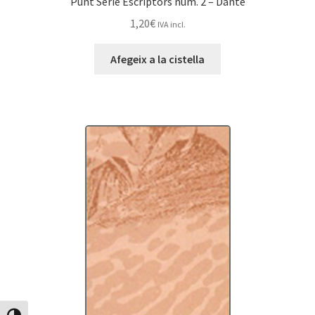
Punt Sèrie Escriptors núm. 2 – Dante
1,20
€
IVA incl.
Afegeix a la cistella