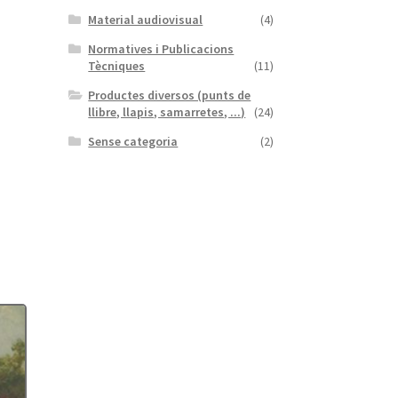
Material audiovisual
(4)
Normatives i Publicacions
Tècniques
(11)
Productes diversos (punts de
llibre, llapis, samarretes, ...)
(24)
Sense categoria
(2)