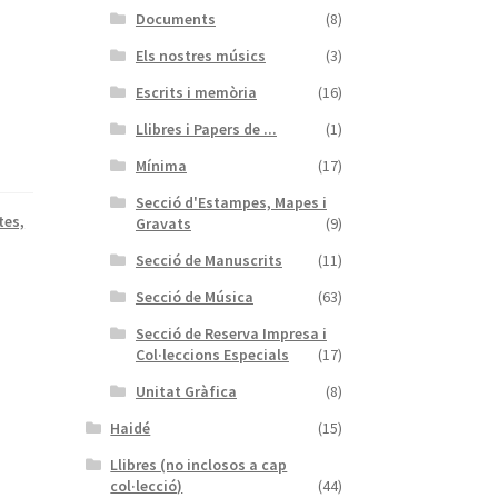
Documents
(8)
Els nostres músics
(3)
Escrits i memòria
(16)
Llibres i Papers de ...
(1)
Mínima
(17)
Secció d'Estampes, Mapes i
tes,
Gravats
(9)
Secció de Manuscrits
(11)
Secció de Música
(63)
Secció de Reserva Impresa i
Col·leccions Especials
(17)
Unitat Gràfica
(8)
Haidé
(15)
Llibres (no inclosos a cap
col·lecció)
(44)