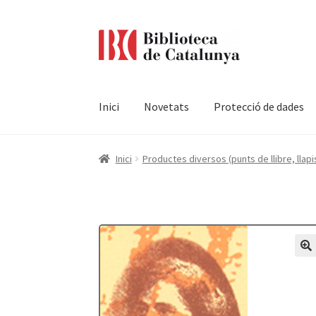
Ir
Ir
a
al
la
contenido
navegación
Inici
Novetats
Protecció de dades
Pàgina d'inici
Accessibilitat
Cistella
El meu c
Inici
Productes diversos (punts de llibre, llapis
Termes i condicions