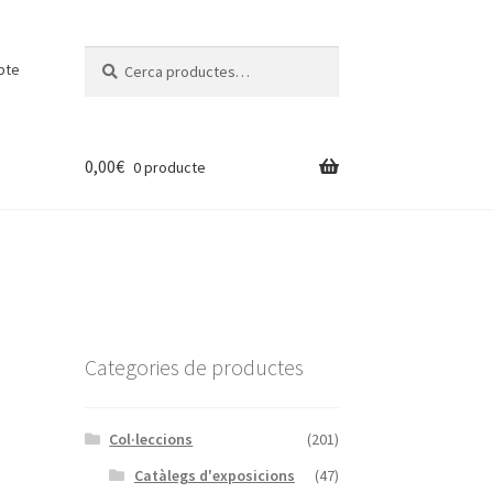
Cerca:
Cerca
pte
0,00
€
0 producte
Categories de productes
Col·leccions
(201)
Catàlegs d'exposicions
(47)