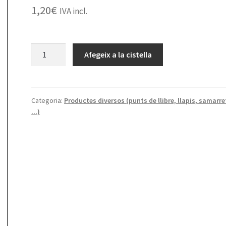
1,20
€
IVA incl.
quantitat
Afegeix a la cistella
de
Punt
Sèrie
Escriptors
Categoria:
Productes diversos (punts de llibre, llapis, samarre
...)
núm.
6-
Víctor
Català