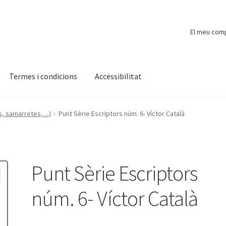
El meu com
Termes i condicions
Accessibilitat
ompte
Finalitzar compra
Novetats
Payment
Protecció de dades
, samarretes, ...)
Punt Sèrie Escriptors núm. 6- Víctor Català
Punt Sèrie Escriptors
núm. 6- Víctor Català