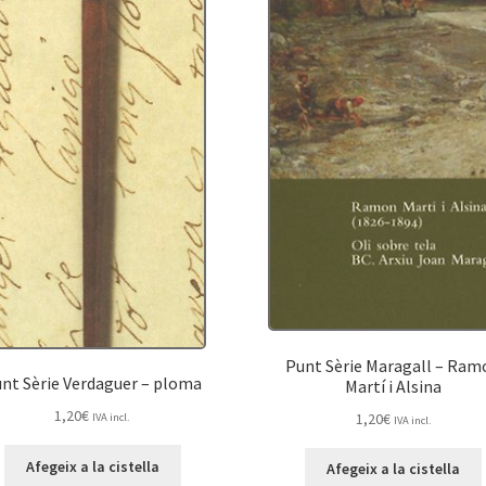
Punt Sèrie Maragall – Ram
nt Sèrie Verdaguer – ploma
Martí i Alsina
1,20
€
1,20
€
IVA incl.
IVA incl.
Afegeix a la cistella
Afegeix a la cistella