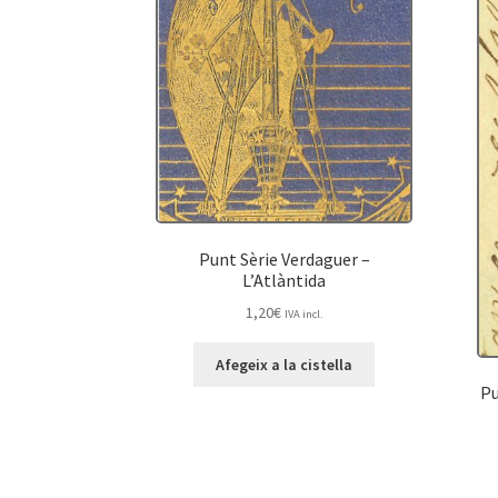
Punt Sèrie Verdaguer –
L’Atlàntida
1,20
€
IVA incl.
Afegeix a la cistella
Pu