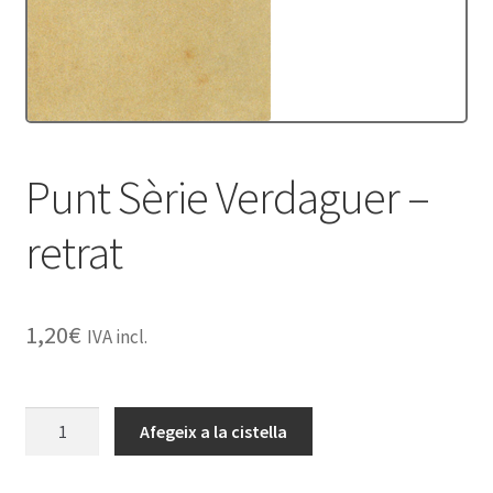
Punt Sèrie Verdaguer –
retrat
1,20
€
IVA incl.
quantitat
Afegeix a la cistella
de
Punt