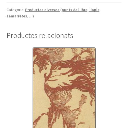
Sèrie
Verdaguer
Categoria:
Productes diversos (punts de llibre, llapis,
samarretes, ...)
-
retrat
Productes relacionats