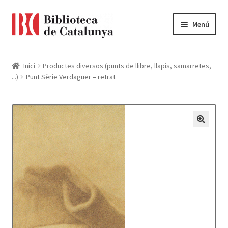
Ir
Ir
Menú
a
al
la
contenido
Pàgina d'inici
navegación
Inici
Productes diversos (punts de llibre, llapis, samarretes,
...)
Punt Sèrie Verdaguer – retrat
Accessibilitat
Cistella
El meu compte
Finalitzar compra
Novetats
Payment