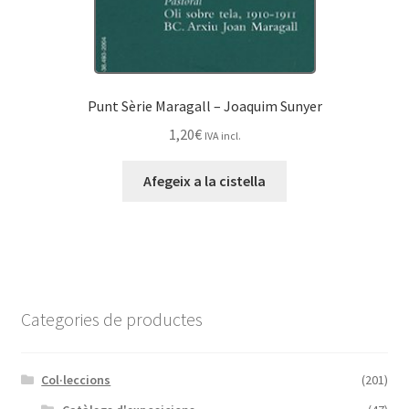
Punt Sèrie Maragall – Joaquim Sunyer
1,20
€
IVA incl.
Afegeix a la cistella
Categories de productes
Col·leccions
(201)