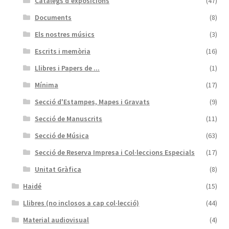
Catàlegs d'exposicions
(47)
Documents
(8)
Els nostres músics
(3)
Escrits i memòria
(16)
Llibres i Papers de ...
(1)
Mínima
(17)
Secció d'Estampes, Mapes i Gravats
(9)
Secció de Manuscrits
(11)
Secció de Música
(63)
Secció de Reserva Impresa i Col·leccions Especials
(17)
Unitat Gràfica
(8)
Haidé
(15)
Llibres (no inclosos a cap col·lecció)
(44)
Material audiovisual
(4)