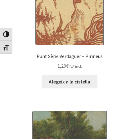
Canvia Alt Contrast
Canvia mida de lletra
Punt Sèrie Verdaguer – Pirineus
1,20
€
IVA incl.
Afegeix a la cistella