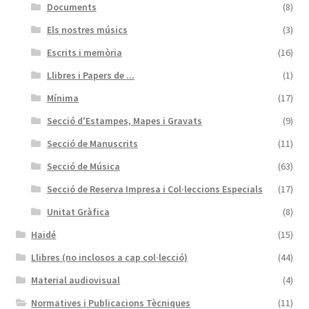
Documents
(8)
Els nostres músics
(3)
Escrits i memòria
(16)
Llibres i Papers de ...
(1)
Mínima
(17)
Secció d'Estampes, Mapes i Gravats
(9)
Secció de Manuscrits
(11)
Secció de Música
(63)
Secció de Reserva Impresa i Col·leccions Especials
(17)
Unitat Gràfica
(8)
Haidé
(15)
Llibres (no inclosos a cap col·lecció)
(44)
Material audiovisual
(4)
Normatives i Publicacions Tècniques
(11)