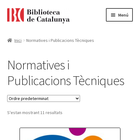
Ir
Ir
Menú
a
al
la
contenido
Pàgina d'inici
navegación
Inici
Normatives i Publicacions Tècniques
Accessibilitat
Normatives i
Cistella
Publicacions Tècniques
El meu compte
Finalitzar compra
S'estan mostrant 11 resultats
Novetats
Payment