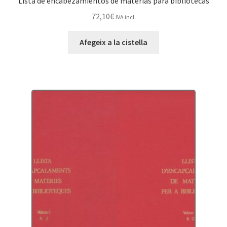
Lista de encabezamientos de materias para bibliotecas
72,10
€
IVA incl.
Afegeix a la cistella