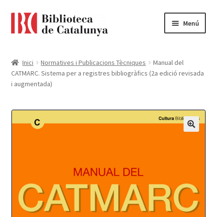
Ir
Ir
Menú
a
al
la
contenido
Pàgina d'inici
navegación
Inici
Normatives i Publicacions Tècniques
Manual del
CATMARC. Sistema per a registres bibliogràfics (2a edició revisada
Accessibilitat
i augmentada)
Cistella
El meu compte
Finalitzar compra
Novetats
Payment