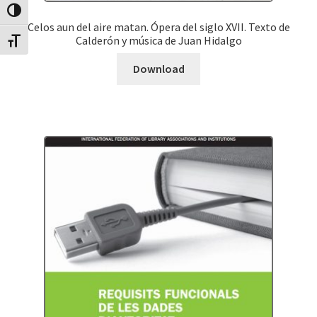
Canvia Alt Contrast
Celos aun del aire matan. Ópera del siglo XVII. Texto de
Calderón y música de Juan Hidalgo
Canvia mida de lletra
Download