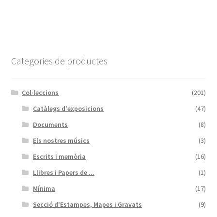
Categories de productes
Col·leccions
(201)
Catàlegs d'exposicions
(47)
Documents
(8)
Els nostres músics
(3)
Escrits i memòria
(16)
Llibres i Papers de ...
(1)
Mínima
(17)
Secció d'Estampes, Mapes i Gravats
(9)