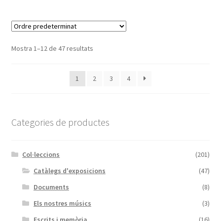
Mostra 1–12 de 47 resultats
1
2
3
4
Categories de productes
Col·leccions
(201)
Catàlegs d'exposicions
(47)
Documents
(8)
Els nostres músics
(3)
Escrits i memòria
(16)