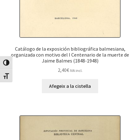
Catálogo de la exposición bibliográfica balmesiana,
organizada con motivo del I Centenario de la muerte de
Jaime Balmes (1848-1948)
Canvia Alt Contrast
2,40
€
IVA incl.
Canvia mida de lletra
Afegeix a la cistella