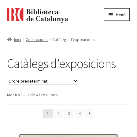
Ir
Ir
Menú
a
al
la
contenido
Pàgina d'inici
navegación
Inici
Col·leccions
Catàlegs d'exposicions
Accessibilitat
Catàlegs d'exposicions
Cistella
El meu compte
Mostra 1–12 de 47 resultats
Finalitzar compra
Novetats
1
2
3
4
Payment