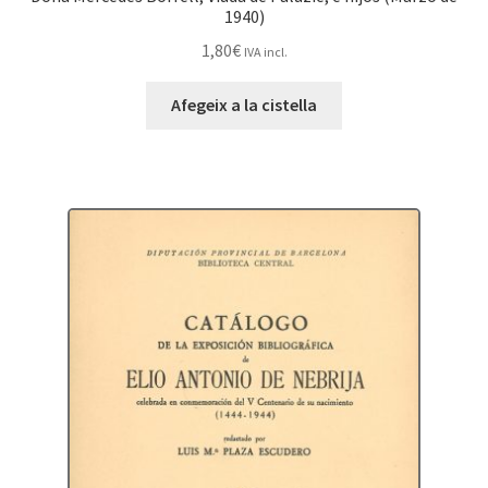
1940)
1,80
€
IVA incl.
Afegeix a la cistella