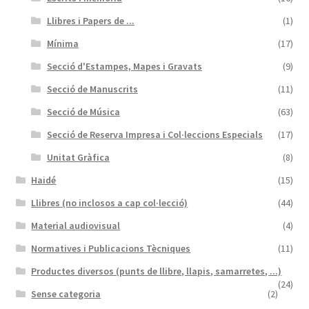
Llibres i Papers de ...
(1)
Mínima
(17)
Secció d'Estampes, Mapes i Gravats
(9)
Secció de Manuscrits
(11)
Secció de Música
(63)
Secció de Reserva Impresa i Col·leccions Especials
(17)
Unitat Gràfica
(8)
Haidé
(15)
Llibres (no inclosos a cap col·lecció)
(44)
Material audiovisual
(4)
Normatives i Publicacions Tècniques
(11)
Productes diversos (punts de llibre, llapis, samarretes, ...)
(24)
Sense categoria
(2)