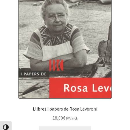
Protecció de dades
Termes i condicions
Llibres i papers de Rosa Leveroni
18,00
€
IVA incl.
Canvia Alt Contrast