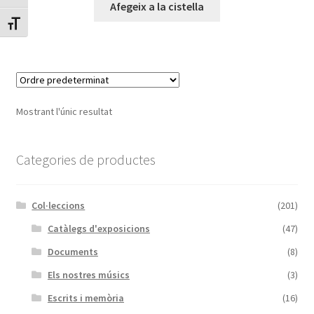
Afegeix a la cistella
Canvia mida de lletra
Mostrant l'únic resultat
Categories de productes
Col·leccions
(201)
Catàlegs d'exposicions
(47)
Documents
(8)
Els nostres músics
(3)
Escrits i memòria
(16)