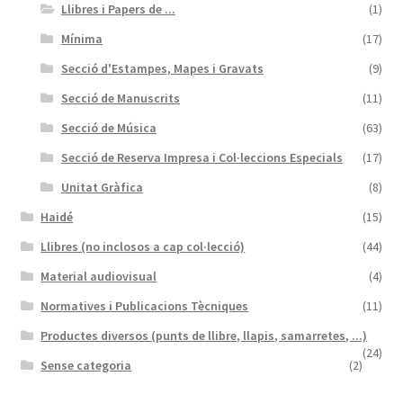
Llibres i Papers de ...
(1)
Mínima
(17)
Secció d'Estampes, Mapes i Gravats
(9)
Secció de Manuscrits
(11)
Secció de Música
(63)
Secció de Reserva Impresa i Col·leccions Especials
(17)
Unitat Gràfica
(8)
Haidé
(15)
Llibres (no inclosos a cap col·lecció)
(44)
Material audiovisual
(4)
Normatives i Publicacions Tècniques
(11)
Productes diversos (punts de llibre, llapis, samarretes, ...)
(24)
Sense categoria
(2)