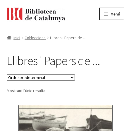
Ir
Ir
Menú
a
al
la
contenido
Pàgina d'inici
navegación
Inici
Col·leccions
Llibres i Papers de ...
Accessibilitat
Llibres i Papers de ...
Cistella
El meu compte
Mostrant l'únic resultat
Finalitzar compra
Novetats
Payment