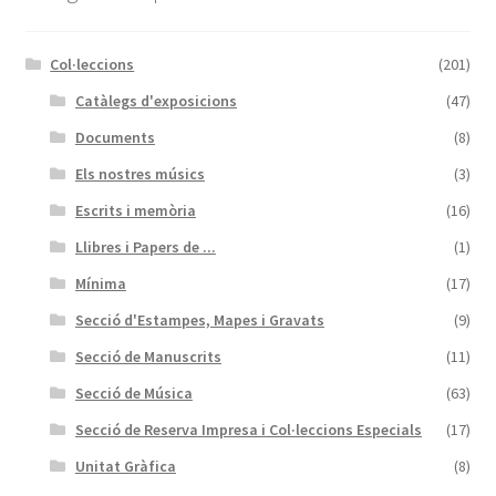
Col·leccions
(201)
Catàlegs d'exposicions
(47)
Documents
(8)
Els nostres músics
(3)
Escrits i memòria
(16)
Llibres i Papers de ...
(1)
Mínima
(17)
Secció d'Estampes, Mapes i Gravats
(9)
Secció de Manuscrits
(11)
Secció de Música
(63)
Secció de Reserva Impresa i Col·leccions Especials
(17)
Unitat Gràfica
(8)