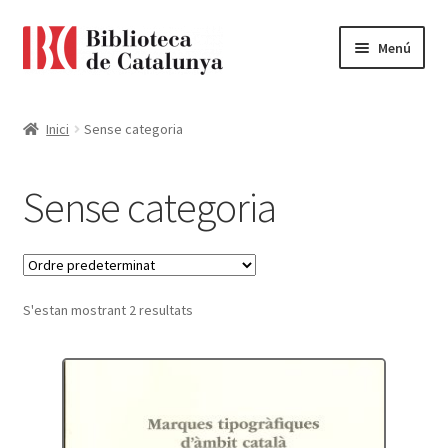
Ir
Ir
Menú
a
al
la
contenido
Pàgina d'inici
navegación
Inici
Sense categoria
Accessibilitat
Sense categoria
Cistella
El meu compte
S'estan mostrant 2 resultats
Finalitzar compra
Novetats
Payment