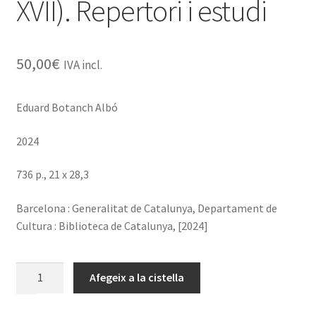
XVII). Repertori i estudi
50,00
€
IVA incl.
Eduard Botanch Albó
2024
736 p., 21 x 28,3
Barcelona : Generalitat de Catalunya, Departament de
Cultura : Biblioteca de Catalunya, [2024]
quantitat
Afegeix a la cistella
de
Marques