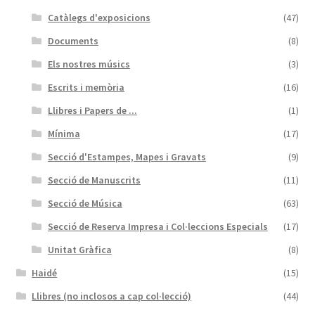
Catàlegs d'exposicions
(47)
Documents
(8)
Els nostres músics
(3)
Escrits i memòria
(16)
Llibres i Papers de ...
(1)
Mínima
(17)
Secció d'Estampes, Mapes i Gravats
(9)
Secció de Manuscrits
(11)
Secció de Música
(63)
Secció de Reserva Impresa i Col·leccions Especials
(17)
Unitat Gràfica
(8)
Haidé
(15)
Llibres (no inclosos a cap col·lecció)
(44)