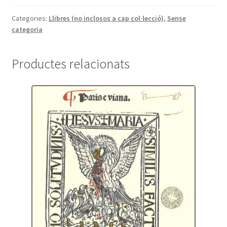
tipogràfiques
d'àmbit
Categories:
Llibres (no inclosos a cap col·lecció)
,
Sense
categoria
català(segles
XV-
XVII).
Productes relacionats
Repertori
i
estudi