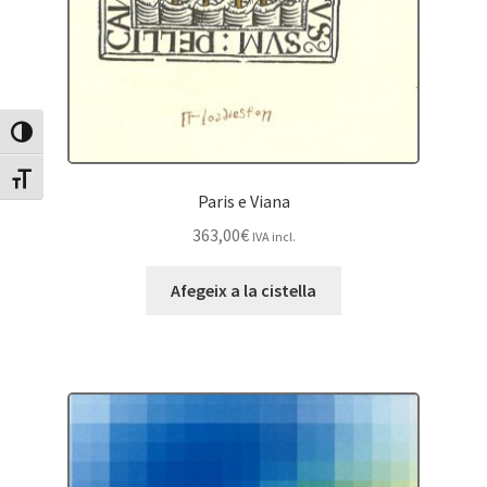
Canvia Alt Contrast
Canvia mida de lletra
Paris e Viana
363,00
€
IVA incl.
Afegeix a la cistella