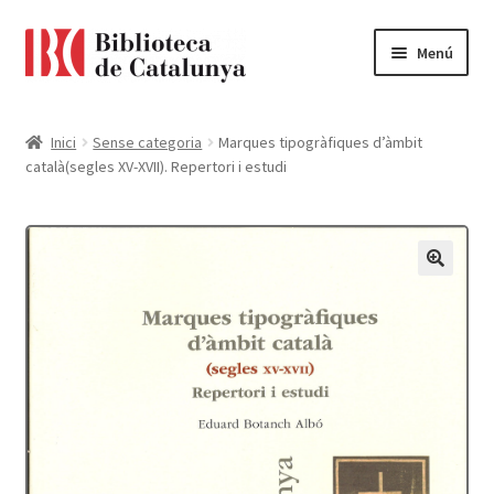
Ir
Ir
Menú
a
al
la
contenido
Pàgina d'inici
navegación
Inici
Sense categoria
Marques tipogràfiques d’àmbit
català(segles XV-XVII). Repertori i estudi
Accessibilitat
Cistella
El meu compte
Finalitzar compra
Novetats
Payment