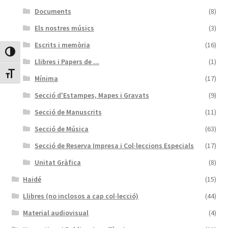
Documents
(8)
Protecció de dades
Els nostres músics
(3)
Termes i condicions
Escrits i memòria
(16)
Canvia Alt Contrast
Llibres i Papers de ...
(1)
Canvia mida de lletra
Mínima
(17)
Secció d'Estampes, Mapes i Gravats
(9)
Secció de Manuscrits
(11)
Secció de Música
(63)
Secció de Reserva Impresa i Col·leccions Especials
(17)
Unitat Gràfica
(8)
Haidé
(15)
Llibres (no inclosos a cap col·lecció)
(44)
Material audiovisual
(4)