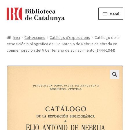
Ir
Ir
Menú
a
al
la
contenido
Pàgina d'inici
navegación
Inici
Col·leccions
Catàlegs d'exposicions
Catálogo de la
exposición bibliográfica de Elio Antonio de Nebrija celebrada en
Accessibilitat
conmemoración del V Centenario de su nacimiento (1444-1944)
Cistella
El meu compte
Finalitzar compra
Novetats
Payment