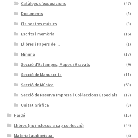
Catàlegs d'exposicions
(47)
Documents
(8)
Els nostres músics
(3)
Escrits i memòria
(16)
Llibres i Papers de ...
(1)
Mínima
(17)
Secció d'Estampes, Mapes i Gravats
(9)
Secció de Manuscrits
(11)
Secció de Música
(63)
Secció de Reserva Impresa i Col·leccions Especials
(17)
Unitat Gràfica
(8)
Haidé
(15)
Llibres (no inclosos a cap col·lecció)
(44)
Material audiovisual
(4)