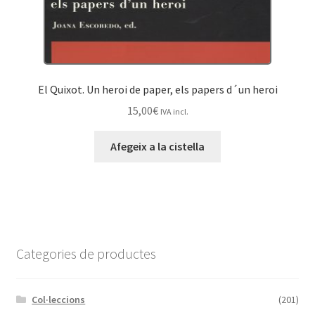
El Quixot. Un heroi de paper, els papers d´un heroi
15,00
€
IVA incl.
Afegeix a la cistella
Categories de productes
Col·leccions
(201)