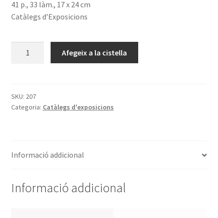
41 p., 33 làm., 17 x 24 cm
Catàlegs d’Exposicions
quantitat
Afegeix a la cistella
de
Catálogo
de
la
SKU:
207
Categoria:
Catàlegs d'exposicions
exposición
bibliográfica
de
Elio
Informació addicional
Antonio
de
Nebrija
Informació addicional
celebrada
en
conmemoración