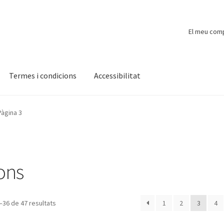
El meu com
Termes i condicions
Accessibilitat
ompte
Finalitzar compra
Novetats
Payment
Protecció de dades
Pàgina 3
ons
–36 de 47 resultats
1
2
3
4