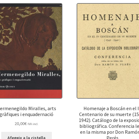
ermenegildo Miralles, arts
Homenaje a Boscán en el 
gràfiques i enquadernació
Centenario de su muerte (1
1942). Catálogo de la exposi
20,00
€
IVA incl.
bibliográfica. Conferencia l
en la misma por Don Ramón
Perés
Afegeix a la cistella