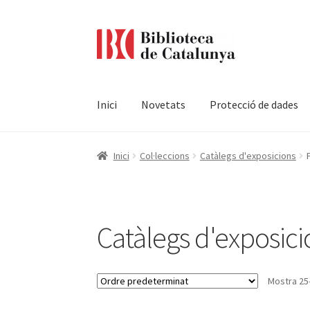
Ir
Ir
a
al
la
contenido
navegación
Inici
Novetats
Protecció de dades
Pàgina d'inici
Accessibilitat
Cistella
El meu c
Inici
Col·leccions
Catàlegs d'exposicions
Termes i condicions
Catàlegs d'exposici
Mostra 25