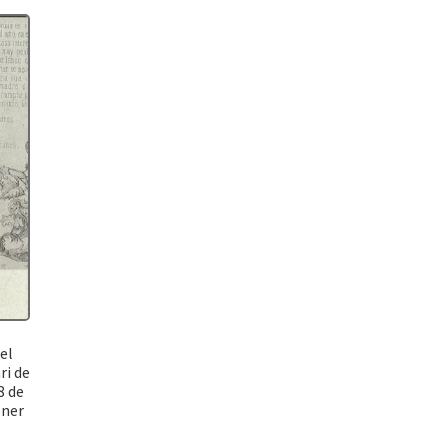
el
ri de
8 de
ener