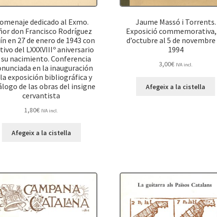
omenaje dedicado al Exmo.
Jaume Massó i Torrents.
ñor don Francisco Rodríguez
Exposició commemorativa,
ín en 27 de enero de 1943 con
d’octubre al 5 de novembre
ivo del LXXXVIIIº aniversario
1994
 su nacimiento. Conferencia
3,00
€
IVA incl.
nunciada en la inauguración
 la exposición bibliográfica y
álogo de las obras del insigne
Afegeix a la cistella
cervantista
1,80
€
IVA incl.
Afegeix a la cistella