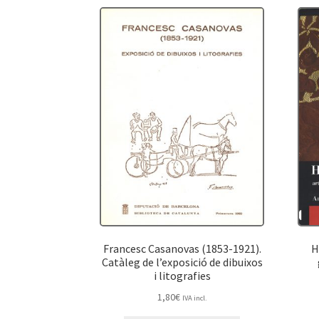
Francesc Casanovas (1853-1921).
H
Catàleg de l’exposició de dibuixos
i litografies
1,80
€
IVA incl.