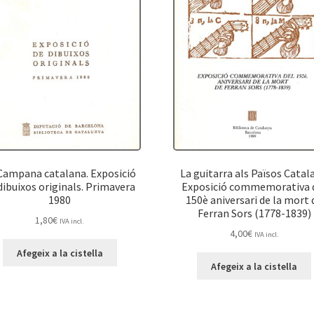
Campana catalana. Exposició
La guitarra als Països Catal
dibuixos originals. Primavera
Exposició commemorativa 
1980
150è aniversari de la mort 
Ferran Sors (1778-1839)
1,80
€
IVA incl.
4,00
€
IVA incl.
Afegeix a la cistella
Afegeix a la cistella