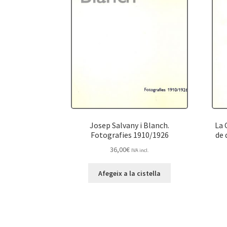
Josep Salvany i Blanch.
La 
Fotografies 1910/1926
de 
36,00
€
IVA incl.
Afegeix a la cistella