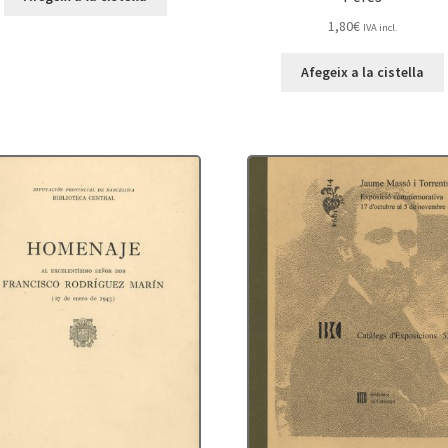
1,80
€
IVA incl.
Afegeix a la cistella