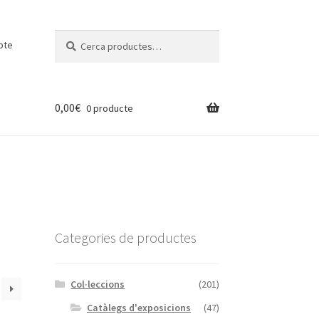
Cerca:
Cerca
pte
0,00
€
0 producte
Categories de productes
Col·leccions
(201)
Catàlegs d'exposicions
(47)