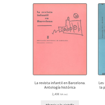
La revista infantil en Barcelona.
Les 
Antología histórica
la 
2,40
€
IVA incl.
Afegeix a la cistella