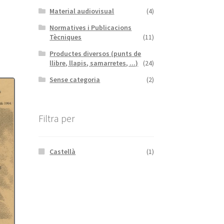
Material audiovisual
(4)
Normatives i Publicacions
Tècniques
(11)
Productes diversos (punts de
llibre, llapis, samarretes, ...)
(24)
Sense categoria
(2)
Filtra per
Castellà
(1)