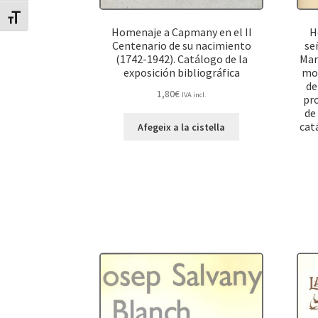
Canvia mida de lletra
Homenaje a Capmany en el II
H
Centenario de su nacimiento
se
(1742-1942). Catálogo de la
Mar
exposición bibliográfica
mot
de
1,80
€
IVA incl.
pro
de
cat
Afegeix a la cistella