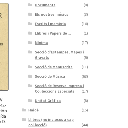
Documents
(8)
Els nostres músics
(3)
Escrits i memòria
(16)
Llibres i Papers de ...
(1)
Mínima
(17)
Secció d'Estampes, Mapes i
Gravats
(9)
Secció de Manuscrits
(11)
Secció de Música
(63)
Secció de Reserva Impresa i
Col·leccions Especials
(17)
IV
Unitat Gràfica
(8)
542-
Haidé
(15)
ción
eída
Llibres (no inclosos a cap
 D.
col·lecció)
(44)