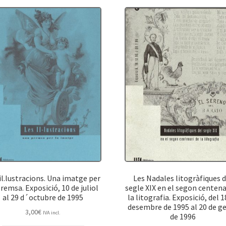
il.lustracions. Una imatge per
Les Nadales litogràfiques d
premsa. Exposició, 10 de juliol
segle XIX en el segon centena
al 29 d´octubre de 1995
la litografia. Exposició, del 1
desembre de 1995 al 20 de g
3,00
€
IVA incl.
de 1996