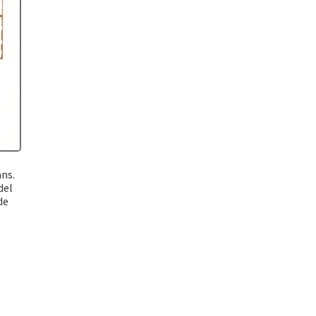
ans.
del
de