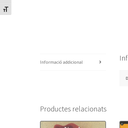
Canvia mida de lletra
In
Informació addicional
Productes relacionats