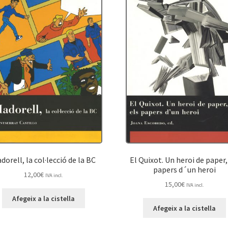
dorell, la col·lecció de la BC
El Quixot. Un heroi de paper,
papers d´un heroi
12,00
€
IVA incl.
15,00
€
IVA incl.
Afegeix a la cistella
Afegeix a la cistella