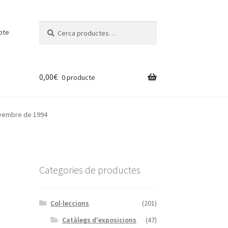
Cerca:
Cerca
pte
0,00
€
0 producte
ovembre de 1994
Categories de productes
Col·leccions
(201)
Catàlegs d'exposicions
(47)