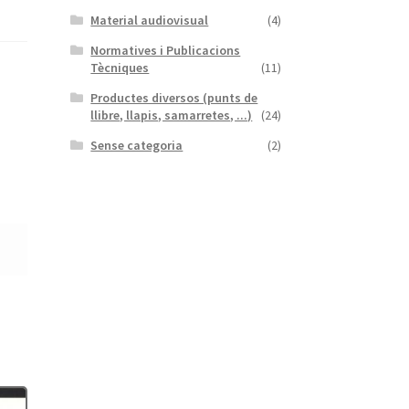
Material audiovisual
(4)
Normatives i Publicacions
Tècniques
(11)
Productes diversos (punts de
llibre, llapis, samarretes, ...)
(24)
Sense categoria
(2)