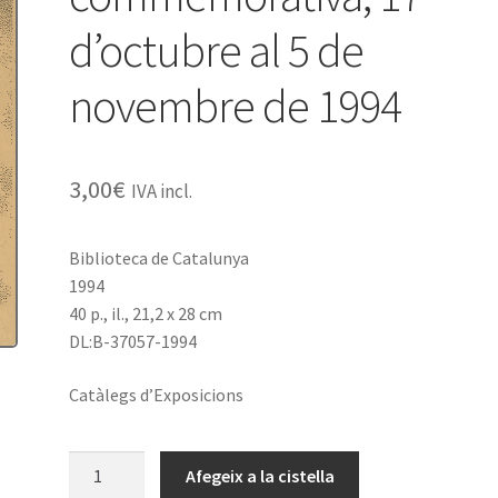
d’octubre al 5 de
novembre de 1994
3,00
€
IVA incl.
Biblioteca de Catalunya
1994
40 p., il., 21,2 x 28 cm
DL:B-37057-1994
Catàlegs d’Exposicions
quantitat
Afegeix a la cistella
de