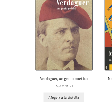
Verdaguer, un genio poético
Ma
15,00
€
IVA incl.
Afegeix a la cistella