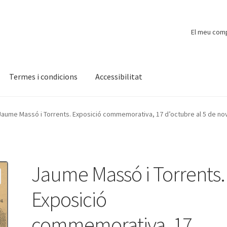
El meu com
Termes i condicions
Accessibilitat
ompte
Finalitzar compra
Novetats
Payment
Protecció de dades
Jaume Massó i Torrents. Exposició commemorativa, 17 d’octubre al 5 de n
Jaume Massó i Torrents.
Exposició
commemorativa, 17