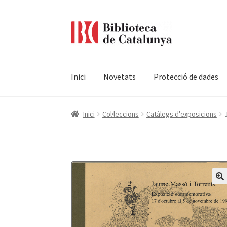
Ir
Ir
a
al
la
contenido
navegación
Inici
Novetats
Protecció de dades
Pàgina d'inici
Accessibilitat
Cistella
El meu c
Inici
Col·leccions
Catàlegs d'exposicions
Termes i condicions