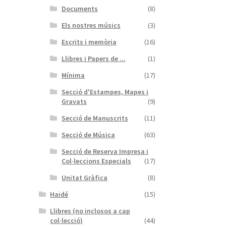
Documents
(8)
Els nostres músics
(3)
Escrits i memòria
(16)
Llibres i Papers de ...
(1)
Mínima
(17)
Secció d'Estampes, Mapes i
Gravats
(9)
Secció de Manuscrits
(11)
Secció de Música
(63)
Secció de Reserva Impresa i
Col·leccions Especials
(17)
Unitat Gràfica
(8)
Haidé
(15)
Llibres (no inclosos a cap
col·lecció)
(44)