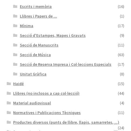
Escrits i memòria
(16)
Llibres i Papers de ...
(1)
Mínima
(17)
Secció d'Estampes, Mapes i Gravats
(9)
Secció de Manuscrits
(11)
Secció de Música
(63)
Secció de Reserva Impresa i Col·leccions Especials
(17)
Unitat Gràfica
(8)
Haidé
(15)
Llibres (no inclosos a cap col·lecció)
(44)
Material audiovisual
(4)
Normatives i Publicacions Tècniques
(11)
Productes diversos (punts de llibre, llapis, samarretes, ...)
(24)