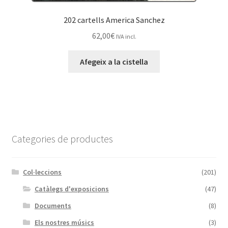
202 cartells America Sanchez
62,00
€
IVA incl.
Afegeix a la cistella
Categories de productes
Col·leccions
(201)
Catàlegs d'exposicions
(47)
Documents
(8)
Els nostres músics
(3)