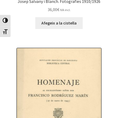
Josep Salvany i Blanch. Fotografies 1910/1926
36,00
€
IVA incl.
Canvia Alt Contrast
Afegeix a la cistella
Canvia mida de lletra