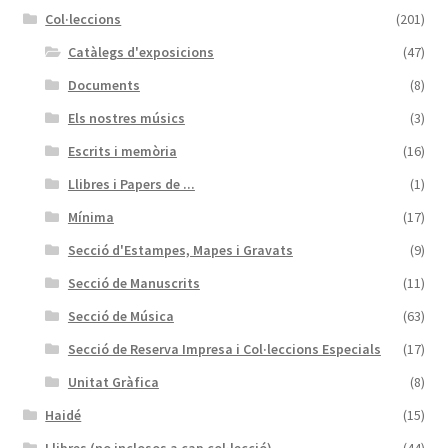
Col·leccions
(201)
Catàlegs d'exposicions
(47)
Documents
(8)
Els nostres músics
(3)
Escrits i memòria
(16)
Llibres i Papers de ...
(1)
Mínima
(17)
Secció d'Estampes, Mapes i Gravats
(9)
Secció de Manuscrits
(11)
Secció de Música
(63)
Secció de Reserva Impresa i Col·leccions Especials
(17)
Unitat Gràfica
(8)
Haidé
(15)