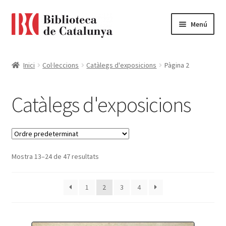
Ir
Ir
Menú
a
al
la
contenido
Pàgina d'inici
navegación
Inici
Col·leccions
Catàlegs d'exposicions
Pàgina 2
Accessibilitat
Catàlegs d'exposicions
Cistella
El meu compte
Mostra 13–24 de 47 resultats
Finalitzar compra
Novetats
1
2
3
4
Payment