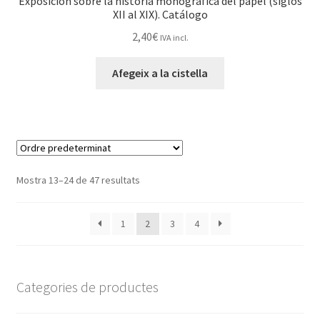
Exposición sobre la historia monográfica del papel (siglos
XII al XIX). Catálogo
2,40
€
IVA incl.
Afegeix a la cistella
Mostra 13–24 de 47 resultats
1
2
3
4
Categories de productes