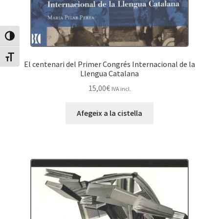
Canvia Alt Contrast
Canvia mida de lletra
El centenari del Primer Congrés Internacional de la
Llengua Catalana
15,00
€
IVA incl.
Afegeix a la cistella