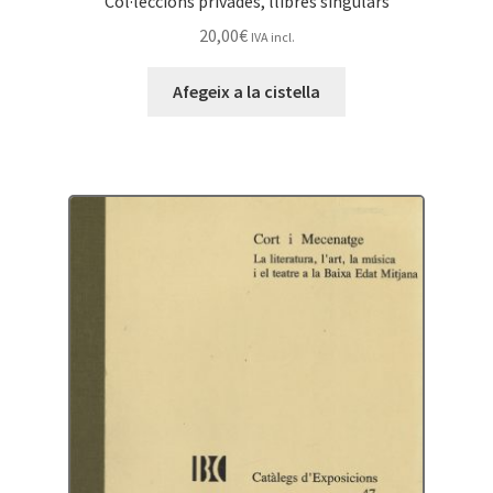
Col·leccions privades, llibres singulars
20,00
€
IVA incl.
Afegeix a la cistella