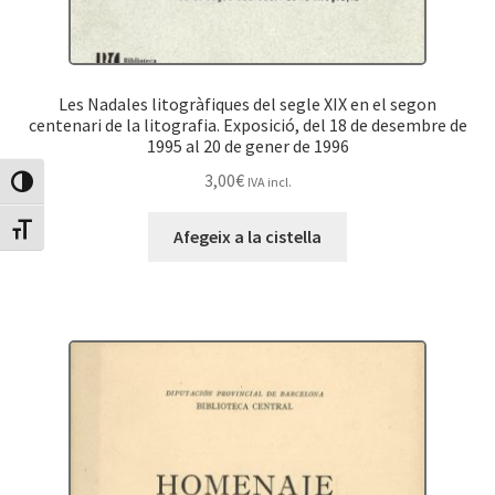
Les Nadales litogràfiques del segle XIX en el segon
centenari de la litografia. Exposició, del 18 de desembre de
1995 al 20 de gener de 1996
3,00
€
IVA incl.
Canvia Alt Contrast
Canvia mida de lletra
Afegeix a la cistella