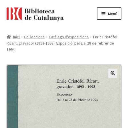
Ir
Ir
Menú
a
al
la
contenido
Pàgina d'inici
navegación
Inici
Col·leccions
Catàlegs d'exposicions
Enric Cristòfol
Ricart, gravador (1893-1993). Exposició. Del 2 al 28 de febrer de
Accessibilitat
1994
Cistella
El meu compte
Finalitzar compra
Novetats
Payment