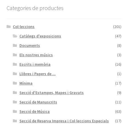
Categories de productes
Col·leccions
(201)
Catàlegs d'exposicions
(47)
Documents
(8)
Els nostres músics
(3)
Escrits i memòria
(16)
Llibres i Papers de ...
(1)
Mínima
(17)
Secció d'Estampes, Mapes i Gravats
(9)
Secció de Manuscrits
(11)
Secció de Música
(63)
Secció de Reserva Impresa i Col·leccions Especials
(17)