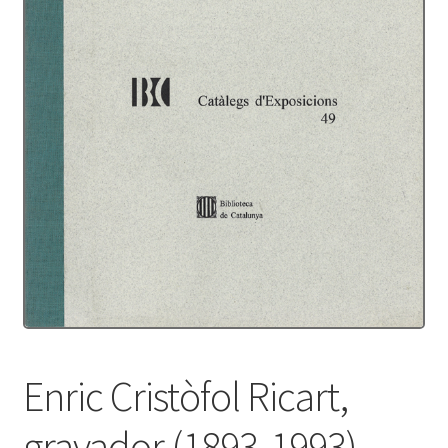
Protecció de dades
Termes i condicions
Enric Cristòfol Ricart,
gravador (1893-1993).