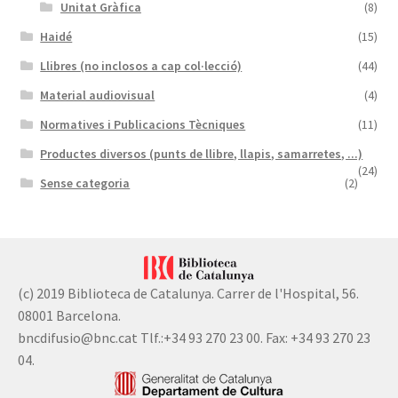
Unitat Gràfica
(8)
Haidé
(15)
Llibres (no inclosos a cap col·lecció)
(44)
Material audiovisual
(4)
Normatives i Publicacions Tècniques
(11)
Productes diversos (punts de llibre, llapis, samarretes, ...)
(24)
Sense categoria
(2)
(c) 2019 Biblioteca de Catalunya. Carrer de l'Hospital, 56.
08001 Barcelona.
bncdifusio@bnc.cat Tlf.:+34 93 270 23 00. Fax: +34 93 270 23
04.