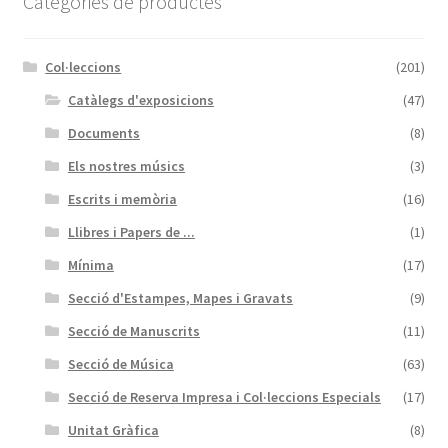
Categories de productes
Col·leccions
(201)
Catàlegs d'exposicions
(47)
Documents
(8)
Els nostres músics
(3)
Escrits i memòria
(16)
Llibres i Papers de ...
(1)
Mínima
(17)
Secció d'Estampes, Mapes i Gravats
(9)
Secció de Manuscrits
(11)
Secció de Música
(63)
Secció de Reserva Impresa i Col·leccions Especials
(17)
Unitat Gràfica
(8)