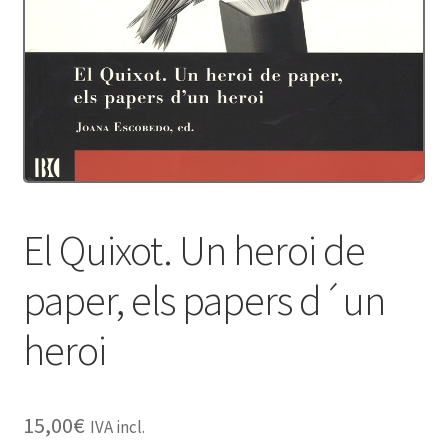
Protecció de dades
Termes i condicions
El Quixot. Un heroi de
paper, els papers d´un
heroi
15,00
€
IVA incl.