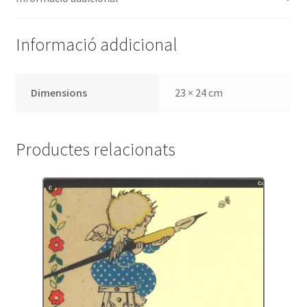
papers
d
´un
Informació addicional
heroi
Dimensions
23 × 24 cm
Productes relacionats