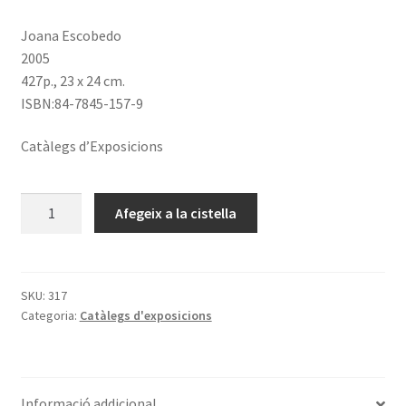
Joana Escobedo
2005
427p., 23 x 24 cm.
ISBN:84-7845-157-9
Catàlegs d’Exposicions
quantitat
Afegeix a la cistella
de
El
Quixot.
Un
SKU:
317
Categoria:
Catàlegs d'exposicions
heroi
de
paper,
els
Informació addicional