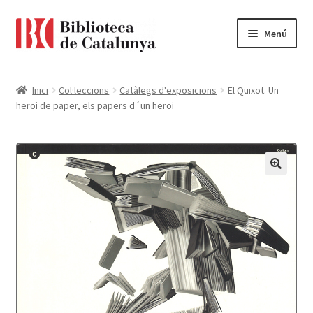
Ir
Ir
Menú
a
al
la
contenido
Pàgina d'inici
navegación
Inici
Col·leccions
Catàlegs d'exposicions
El Quixot. Un
heroi de paper, els papers d´un heroi
Accessibilitat
Cistella
El meu compte
Finalitzar compra
Novetats
Payment