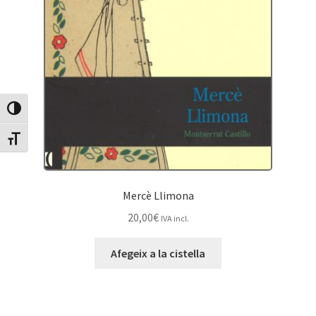
Canvia Alt Contrast
Canvia mida de lletra
Mercè Llimona
20,00
€
IVA incl.
Afegeix a la cistella