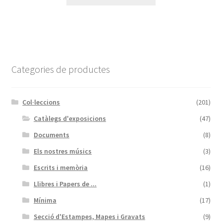
Categories de productes
Col·leccions
(201)
Catàlegs d'exposicions
(47)
Documents
(8)
Els nostres músics
(3)
Escrits i memòria
(16)
Llibres i Papers de ...
(1)
Mínima
(17)
Secció d'Estampes, Mapes i Gravats
(9)