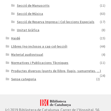
Secció de Manuscrits
(11)
Secció de Música
(63)
Secció de Reserva Impresa i Col·leccions Especials
(17)
Unitat Gràfica
(8)
Haidé
(15)
Llibres (no inclosos a cap col·lecció)
(44)
Material audiovisual
(4)
Normatives i Publicacions Tècniques
(11)
Productes diversos (punts de llibre, llapis, samarretes, ...)
(24)
Sense categoria
(2)
(c) 2019 Biblioteca de Catalunya. Carrer de l'Hospital, 56.