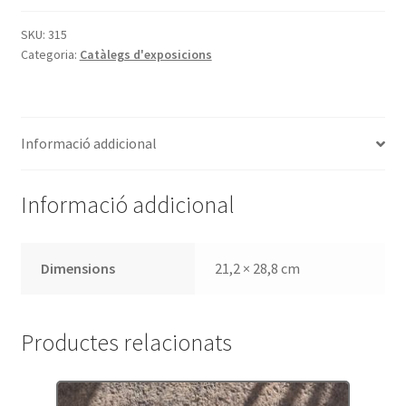
Santsalvador,
dibuixant.
SKU:
315
Categoria:
Catàlegs d'exposicions
Exposició,
15
d’abril
al
Informació addicional
10
de
maig
Informació addicional
de
1997
Dimensions
21,2 × 28,8 cm
Productes relacionats