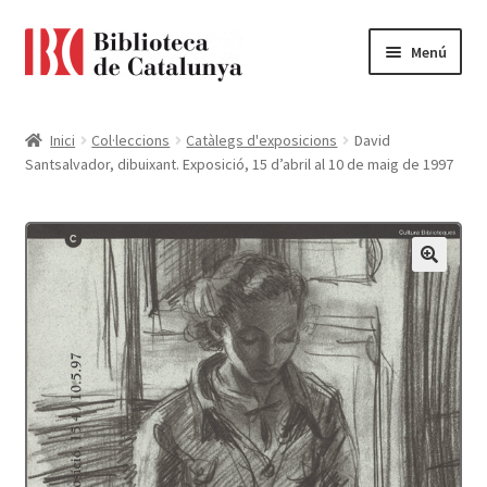
Ir
Ir
Menú
a
al
la
contenido
Pàgina d'inici
navegación
Inici
Col·leccions
Catàlegs d'exposicions
David
Santsalvador, dibuixant. Exposició, 15 d’abril al 10 de maig de 1997
Accessibilitat
Cistella
El meu compte
Finalitzar compra
Novetats
Payment