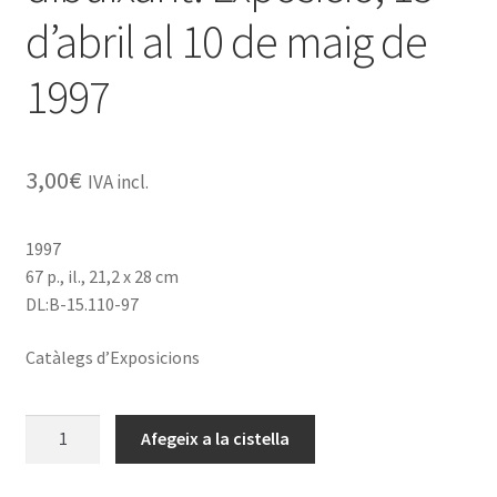
d’abril al 10 de maig de
1997
3,00
€
IVA incl.
1997
67 p., il., 21,2 x 28 cm
DL:B-15.110-97
Catàlegs d’Exposicions
quantitat
Afegeix a la cistella
de
David