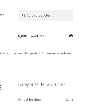
Cerca:
Cerca
pte
0,00
€
0 producte
 la exposición bibliográfica. Conferencia leída en
l
Categories de productes
Col·leccions
(201)