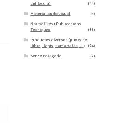
col·lecció)
(44)
Material audiovisual
(4)
Normatives i Publicacions
Tècniques
(11)
Productes diversos (punts de
llibre, llapis, samarretes, ...)
(24)
Sense categoria
(2)