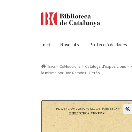
Ir
Ir
a
al
la
contenido
navegación
Inici
Novetats
Protecció de dades
Pàgina d'inici
Accessibilitat
Cistella
El meu c
Inici
Col·leccions
Catàlegs d'exposicions
la misma por Don Ramón D. Perés
Termes i condicions