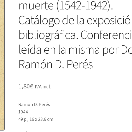
muerte (1542-1942).
Catálogo de la exposici
bibliográfica. Conferenc
leída en la misma por D
Ramón D. Perés
1,80
€
IVA incl.
Ramon D. Perés
1944
49 p., 16 x 23,6 cm