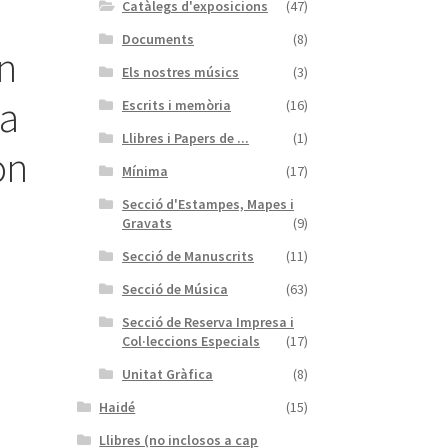
Catàlegs d'exposicions
(47)
Documents
(8)
ón
Els nostres músics
(3)
ia
Escrits i memòria
(16)
Llibres i Papers de ...
(1)
on
Mínima
(17)
Secció d'Estampes, Mapes i
Gravats
(9)
Secció de Manuscrits
(11)
Secció de Música
(63)
Secció de Reserva Impresa i
Col·leccions Especials
(17)
Unitat Gràfica
(8)
Haidé
(15)
Llibres (no inclosos a cap