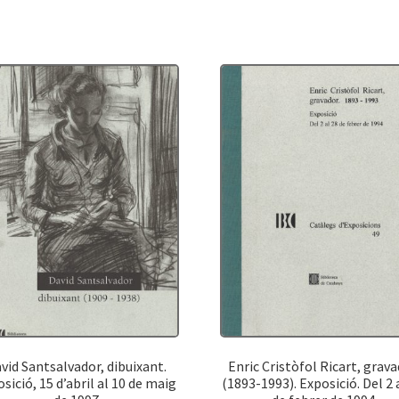
la
exposición
bibliográfica.
Conferencia
leída
en
la
misma
por
Don
Ramón
D.
Perés
vid Santsalvador, dibuixant.
Enric Cristòfol Ricart, grav
sició, 15 d’abril al 10 de maig
(1893-1993). Exposició. Del 2 