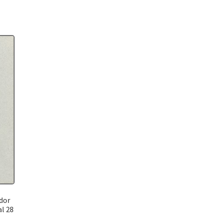
ador
al 28