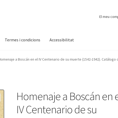
El meu com
Termes i condicions
Accessibilitat
ompte
Finalitzar compra
Novetats
Payment
Protecció de dades
Homenaje a Boscán en el IV Centenario de su muerte (1542-1942). Catálogo de
Homenaje a Boscán en e
IV Centenario de su