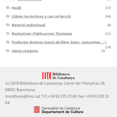
Haidé
(15)
Llibres (no inclosos a cap col·lecció)
(44)
Material audiovisual
(4)
Normatives i Publicacions Tècniques
(11)
Productes diversos (punts de llibre, llapis, samarretes, ...)
(24)
Sense categoria
(2)
(c) 2019 Biblioteca de Catalunya. Carrer de l'Hospital, 56.
08001 Barcelona.
bncdifusio@bnc.cat Tlf.:+34 93 270 23 00. Fax: +34 93 270 23
04.