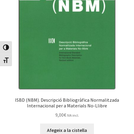
Canvia Alt Contrast
Canvia mida de lletra
ISBD (NBM). Descripció Bibliogràfica Normalitzada
Internacional per a Materials No-Llibre
9,00
€
IVA incl.
Afegeix a la cistella