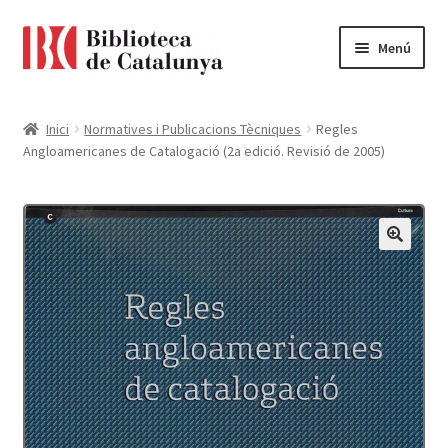
Ir
Ir
Menú
a
al
la
contenido
Pàgina d'inici
navegación
Inici
Normatives i Publicacions Tècniques
Regles
Angloamericanes de Catalogació (2a edició. Revisió de 2005)
Accessibilitat
Cistella
El meu compte
Finalitzar compra
Novetats
Payment