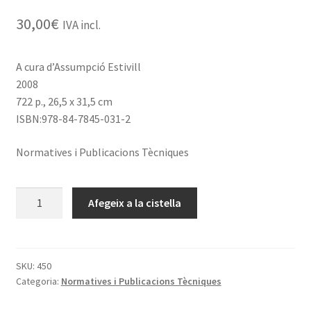
30,00
€
IVA incl.
A cura d’Assumpció Estivill
2008
722 p., 26,5 x 31,5 cm
ISBN:978-84-7845-031-2
Normatives i Publicacions Tècniques
quantitat
Afegeix a la cistella
de
Regles
Angloamericanes
de
SKU:
450
Categoria:
Normatives i Publicacions Tècniques
Catalogació
(2a