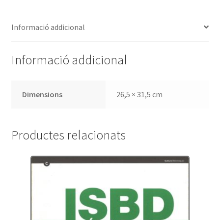
edició.
Revisió
Informació addicional
de
2005)
Informació addicional
Dimensions
26,5 × 31,5 cm
Productes relacionats