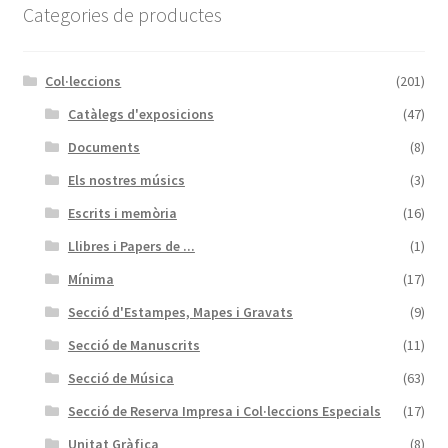
Categories de productes
Col·leccions
(201)
Catàlegs d'exposicions
(47)
Documents
(8)
Els nostres músics
(3)
Escrits i memòria
(16)
Llibres i Papers de ...
(1)
Mínima
(17)
Secció d'Estampes, Mapes i Gravats
(9)
Secció de Manuscrits
(11)
Secció de Música
(63)
Secció de Reserva Impresa i Col·leccions Especials
(17)
Unitat Gràfica
(8)