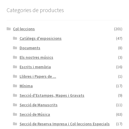
Categories de productes
Col·leccions
(201)
Catàlegs d'exposicions
(47)
Documents
(8)
Els nostres músics
(3)
Escrits i memòria
(16)
Llibres i Papers de ...
(1)
Mínima
(17)
Secció d'Estampes, Mapes i Gravats
(9)
Secció de Manuscrits
(11)
Secció de Música
(63)
Secció de Reserva Impresa i Col·leccions Especials
(17)