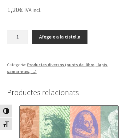
1,20
€
IVA incl.
quantitat
Afegeix a la cistella
de
Punt
Sèrie
Verdaguer
Categoria:
Productes diversos (punts de llibre, llapis,
samarretes, ...)
-
L'Atlàntida
Productes relacionats
Canvia Alt Contrast
Canvia mida de lletra