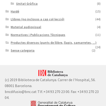
Unitat Gràfica
(8)
Haidé
(15)
Llibres (no inclosos a cap col·lecció)
(44)
Material audiovisual
(4)
Normatives i Publicacions Tècniques
(11)
Productes diversos (punts de llibre, llapis, samarretes, ...)
(24)
Sense categoria
(2)
(c) 2019 Biblioteca de Catalunya. Carrer de l'Hospital, 56.
08001 Barcelona.
bncdifusio@bnc.cat Tlf.:+34 93 270 23 00. Fax: +34 93 270 23
04.