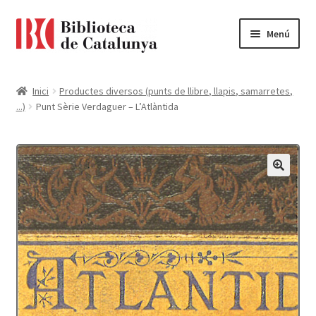
Ir
Ir
Menú
a
al
la
contenido
Pàgina d'inici
navegación
Inici
Productes diversos (punts de llibre, llapis, samarretes,
...)
Punt Sèrie Verdaguer – L’Atlàntida
Accessibilitat
Cistella
El meu compte
Finalitzar compra
Novetats
Payment