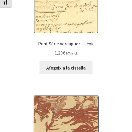
Canvia mida de lletra
Punt Sèrie Verdaguer – Lèxic
1,20
€
IVA incl.
Afegeix a la cistella