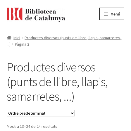
Ir
Ir
Menú
a
al
la
contenido
Pàgina d'inici
navegación
Inici
Productes diversos (punts de llibre, llapis, samarretes,
...)
Pàgina 2
Accessibilitat
Cistella
Productes diversos
El meu compte
(punts de llibre, llapis,
samarretes, ...)
Finalitzar compra
Novetats
Payment
Mostra 13–24 de 24 resultats