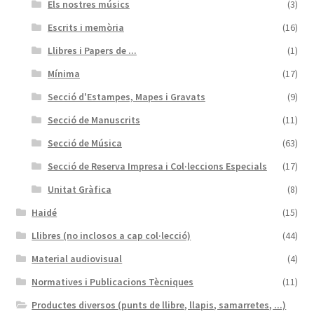
Els nostres músics
(3)
Escrits i memòria
(16)
Llibres i Papers de ...
(1)
Mínima
(17)
Secció d'Estampes, Mapes i Gravats
(9)
Secció de Manuscrits
(11)
Secció de Música
(63)
Secció de Reserva Impresa i Col·leccions Especials
(17)
Unitat Gràfica
(8)
Haidé
(15)
Llibres (no inclosos a cap col·lecció)
(44)
Material audiovisual
(4)
Normatives i Publicacions Tècniques
(11)
Productes diversos (punts de llibre, llapis, samarretes, ...)