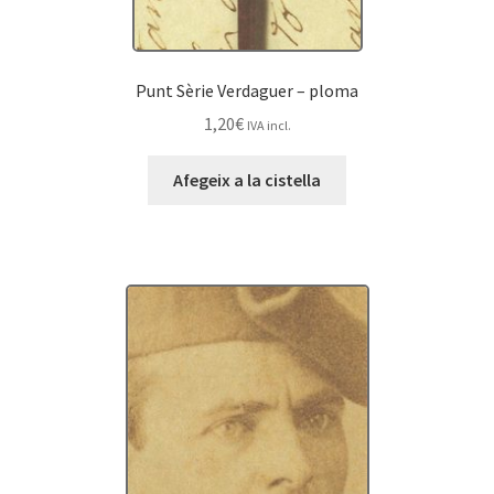
Punt Sèrie Verdaguer – ploma
1,20
€
IVA incl.
Afegeix a la cistella