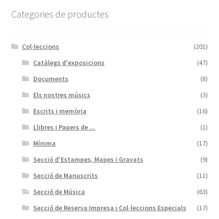
Categories de productes
Col·leccions
(201)
Catàlegs d'exposicions
(47)
Documents
(8)
Els nostres músics
(3)
Escrits i memòria
(16)
Llibres i Papers de ...
(1)
Mínima
(17)
Secció d'Estampes, Mapes i Gravats
(9)
Secció de Manuscrits
(11)
Secció de Música
(63)
Secció de Reserva Impresa i Col·leccions Especials
(17)