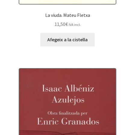
La viuda. Mateu Fletxa
11,50
€
IVA incl.
Afegeix a la cistella