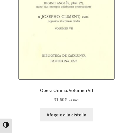
Opera Omnia. Volumen VII
31,60
€
IVA incl.
Afegeix a la cistella
Canvia Alt Contrast