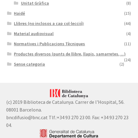
Unitat Gràfica
(8)
Haidé
(15)
Llibres (no inclosos a cap col·lecció)
(44)
Material audiovisual
(4)
Normatives i Publicacions Tècniques
(11)
Productes diversos (punts de llibre, llapis, samarretes, ...)
(24)
Sense categoria
(2)
(c) 2019 Biblioteca de Catalunya. Carrer de l'Hospital, 56.
08001 Barcelona.
bncdifusio@bnc.cat Tlf.:+34 93 270 23 00. Fax: +34 93 270 23
04.