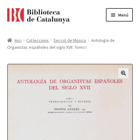
Ir
Ir
Menú
a
al
la
contenido
Pàgina d'inici
navegación
Inici
Col·leccions
Secció de Música
Antología de
Organistas españoles del siglo XVII. Tomo I
Accessibilitat
Cistella
El meu compte
Finalitzar compra
Novetats
Payment