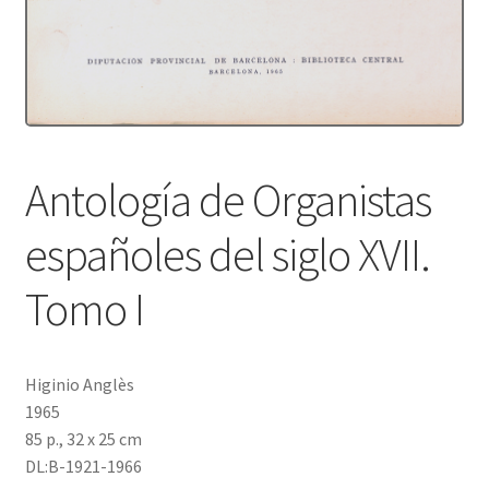
Protecció de dades
Termes i condicions
Antología de Organistas
españoles del siglo XVII.
Tomo I
Higinio Anglès
1965
85 p., 32 x 25 cm
DL:B-1921-1966