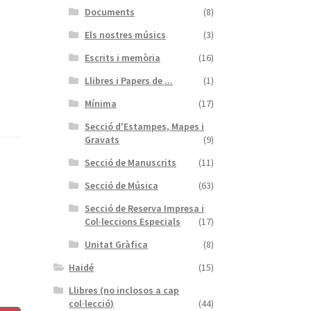
Documents
(8)
Els nostres músics
(3)
Escrits i memòria
(16)
Llibres i Papers de ...
(1)
Mínima
(17)
Secció d'Estampes, Mapes i
Gravats
(9)
Secció de Manuscrits
(11)
Secció de Música
(63)
Secció de Reserva Impresa i
Col·leccions Especials
(17)
Unitat Gràfica
(8)
Haidé
(15)
Llibres (no inclosos a cap
col·lecció)
(44)