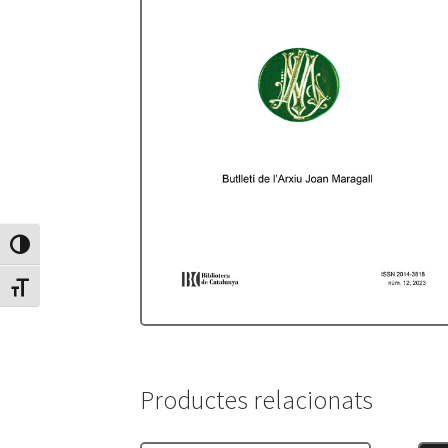
Canvia Alt Contrast
Canvia mida de lletra
Productes relacionats