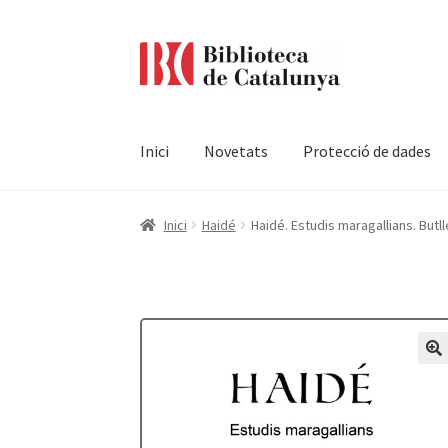
Ir
Ir
a
al
la
contenido
navegación
Inici
Novetats
Protecció de dades
Pàgina d'inici
Accessibilitat
Cistella
El meu c
Inici
Haidé
Haidé. Estudis maragallians. Butll
Termes i condicions