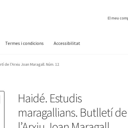
El meu com
Termes i condicions
Accessibilitat
ompte
Finalitzar compra
Novetats
Payment
Protecció de dades
etí de l’Arxiu Joan Maragall. Núm. 12
Haidé. Estudis
maragallians. Butlletí de
l’Arxiu Joan Maragall.