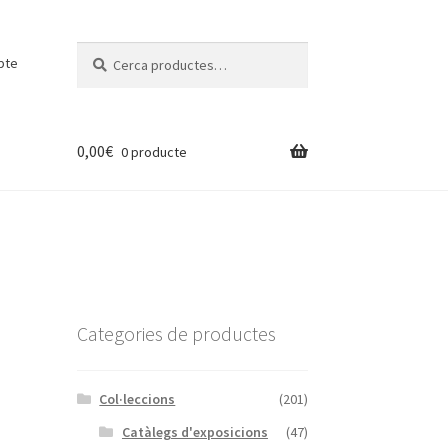
Cerca:
Cerca
pte
0,00
€
0 producte
Categories de productes
Col·leccions
(201)
Catàlegs d'exposicions
(47)