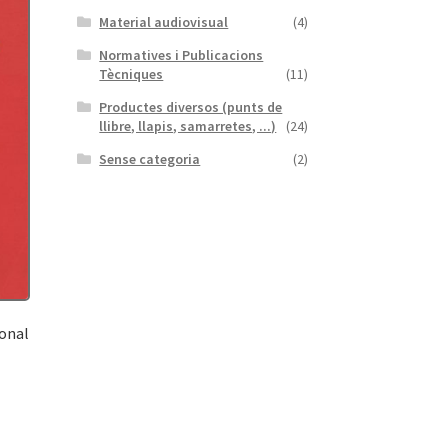
Material audiovisual
(4)
Normatives i Publicacions
Tècniques
(11)
Productes diversos (punts de
llibre, llapis, samarretes, ...)
(24)
Sense categoria
(2)
ional