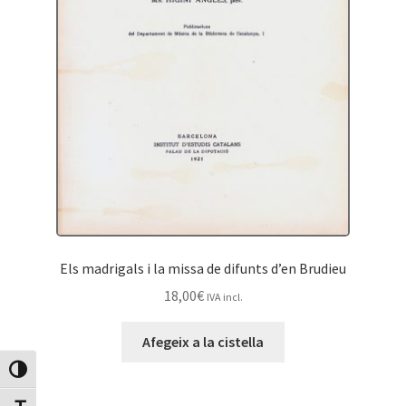
Els madrigals i la missa de difunts d’en Brudieu
18,00
€
IVA incl.
Afegeix a la cistella
Canvia Alt Contrast