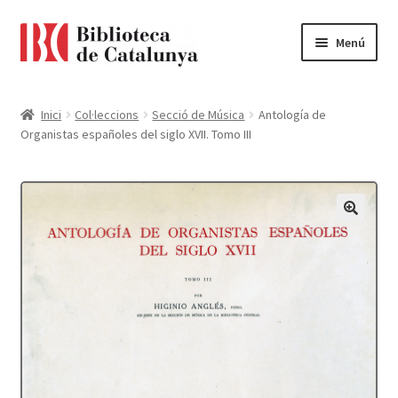
Ir
Ir
Menú
a
al
la
contenido
Pàgina d'inici
navegación
Inici
Col·leccions
Secció de Música
Antología de
Organistas españoles del siglo XVII. Tomo III
Accessibilitat
Cistella
El meu compte
Finalitzar compra
Novetats
Payment