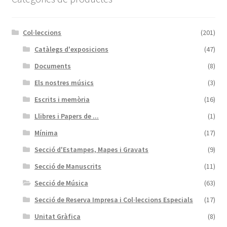
Col·leccions
(201)
Catàlegs d'exposicions
(47)
Documents
(8)
Els nostres músics
(3)
Escrits i memòria
(16)
Llibres i Papers de ...
(1)
Mínima
(17)
Secció d'Estampes, Mapes i Gravats
(9)
Secció de Manuscrits
(11)
Secció de Música
(63)
Secció de Reserva Impresa i Col·leccions Especials
(17)
Unitat Gràfica
(8)