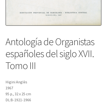
Protecció de dades
Termes i condicions
Antología de Organistas
españoles del siglo XVII.
Tomo III
Higini Anglès
1967
95 p., 32 x 25 cm
DL:B-1921-1966