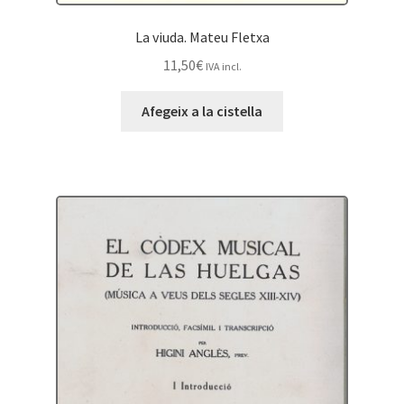
La viuda. Mateu Fletxa
11,50
€
IVA incl.
Afegeix a la cistella