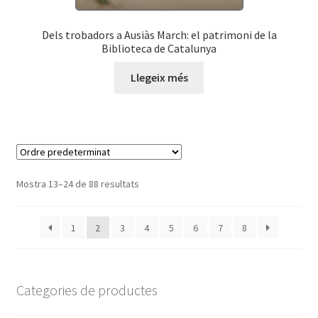
Dels trobadors a Ausiàs March: el patrimoni de la
Biblioteca de Catalunya
Llegeix més
Mostra 13–24 de 88 resultats
1
2
3
4
5
6
7
8
Categories de productes