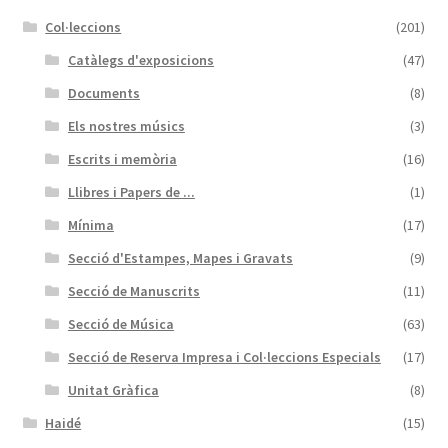
Col·leccions
(201)
Catàlegs d'exposicions
(47)
Documents
(8)
Els nostres músics
(3)
Escrits i memòria
(16)
Llibres i Papers de ...
(1)
Mínima
(17)
Secció d'Estampes, Mapes i Gravats
(9)
Secció de Manuscrits
(11)
Secció de Música
(63)
Secció de Reserva Impresa i Col·leccions Especials
(17)
Unitat Gràfica
(8)
Haidé
(15)