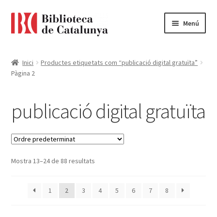
Ir
Ir
Menú
a
al
la
contenido
Pàgina d'inici
navegación
Inici
Productes etiquetats com “publicació digital gratuïta”
Pàgina 2
Accessibilitat
Cistella
publicació digital gratuïta
El meu compte
Finalitzar compra
Mostra 13–24 de 88 resultats
Novetats
1
2
3
4
5
6
7
8
Payment