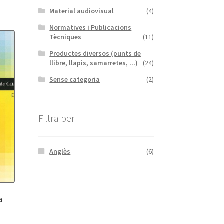
Material audiovisual
(4)
Normatives i Publicacions
Tècniques
(11)
Productes diversos (punts de
llibre, llapis, samarretes, ...)
(24)
Sense categoria
(2)
Filtra per
Anglès
(6)
a