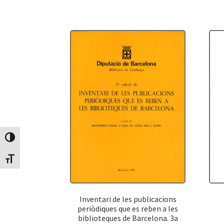
Canvia Alt Contrast
Canvia mida de lletra
Inventari de les publicacions
periòdiques que es reben a les
biblioteques de Barcelona. 3a