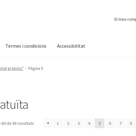
El meu com
Termes i condicions
Accessibilitat
ompte
Finalitzar compra
Novetats
Payment
Protecció de dades
tal gratuïta”
Pàgina 5
ratuïta
–60 de 88 resultats
1
2
3
4
5
6
7
8