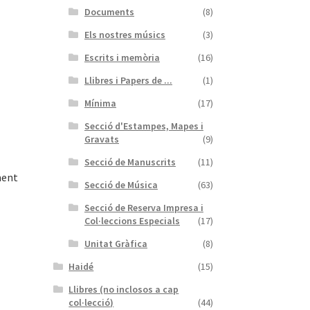
Documents
(8)
Els nostres músics
(3)
Escrits i memòria
(16)
Llibres i Papers de ...
(1)
Mínima
(17)
Secció d'Estampes, Mapes i
Gravats
(9)
Secció de Manuscrits
(11)
ment
Secció de Música
(63)
Secció de Reserva Impresa i
Col·leccions Especials
(17)
Unitat Gràfica
(8)
Haidé
(15)
Llibres (no inclosos a cap
col·lecció)
(44)