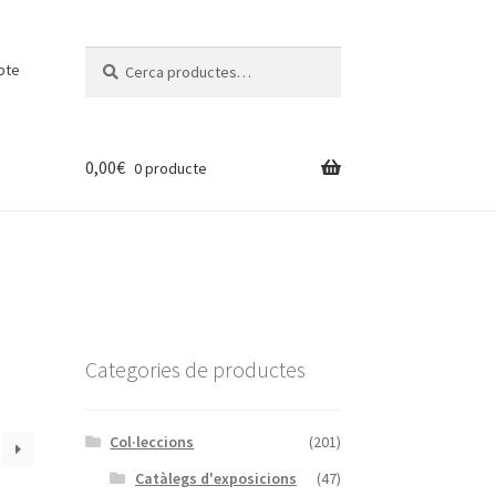
Cerca:
Cerca
pte
0,00
€
0 producte
Categories de productes
Col·leccions
(201)
Catàlegs d'exposicions
(47)