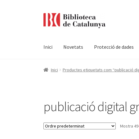
Ir
Ir
a
al
la
contenido
navegación
Inici
Novetats
Protecció de dades
Pàgina d'inici
Accessibilitat
Cistella
El meu c
Inici
Productes etiquetats com “publicació digi
Termes i condicions
publicació digital g
Mostra 49