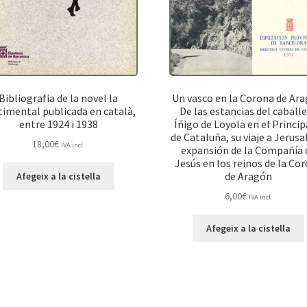
Bibliografia de la novel·la
Un vasco en la Corona de Ara
timental publicada en català,
De las estancias del caball
entre 1924 i 1938
Íñigo de Loyola en el Princi
de Cataluña, su viaje a Jerusa
18,00
€
IVA incl.
expansión de la Compañía 
Jesús en los reinos de la Co
de Aragón
Afegeix a la cistella
6,00
€
IVA incl.
Afegeix a la cistella