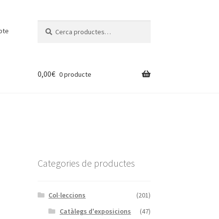
Cerca:
Cerca
pte
0,00
€
0 producte
Categories de productes
Col·leccions
(201)
Catàlegs d'exposicions
(47)