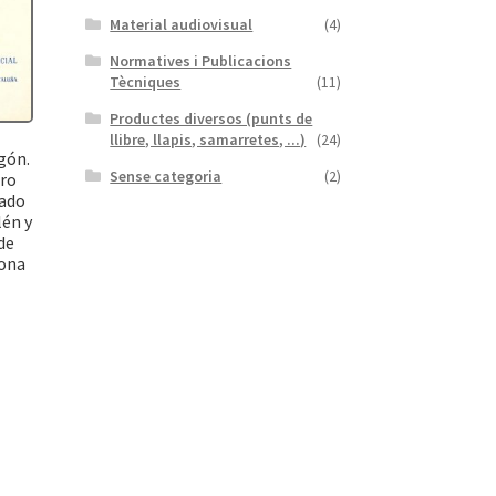
Material audiovisual
(4)
Normatives i Publicacions
Tècniques
(11)
Productes diversos (punts de
llibre, llapis, samarretes, ...)
(24)
gón.
Sense categoria
(2)
ero
pado
lén y
de
rona