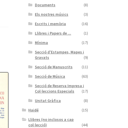
Documents
(8)
Els nostres músics
(3)
Escrits i memòria
(16)
Llibres i Papers de ...
(1)
Mínima
(17)
Secció d'Estampes, Mapes i
Gravats
(9)
Secció de Manuscrits
(11)
Secció de Música
(63)
Secció de Reserva Impresa i
Col·leccions Especials
(17)
Unitat Gràfica
(8)
Haidé
(15)
Llibres (no inclosos a cap
col·lecció)
(44)