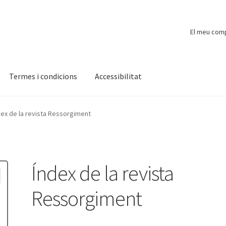
El meu com
Termes i condicions
Accessibilitat
ompte
Finalitzar compra
Novetats
Payment
Protecció de dades
dex de la revista Ressorgiment
Índex de la revista
Ressorgiment