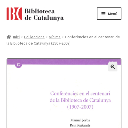
Ir
Ir
Menú
a
al
la
contenido
Pàgina d'inici
navegación
Inici
Col·leccions
Mínima
Conferències en el centenari de
la Biblioteca de Catalunya (1907-2007)
Accessibilitat
Cistella
El meu compte
Finalitzar compra
Novetats
Payment