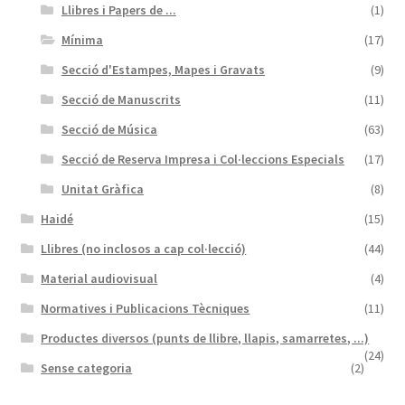
Llibres i Papers de ...
(1)
Mínima
(17)
Secció d'Estampes, Mapes i Gravats
(9)
Secció de Manuscrits
(11)
Secció de Música
(63)
Secció de Reserva Impresa i Col·leccions Especials
(17)
Unitat Gràfica
(8)
Haidé
(15)
Llibres (no inclosos a cap col·lecció)
(44)
Material audiovisual
(4)
Normatives i Publicacions Tècniques
(11)
Productes diversos (punts de llibre, llapis, samarretes, ...)
(24)
Sense categoria
(2)