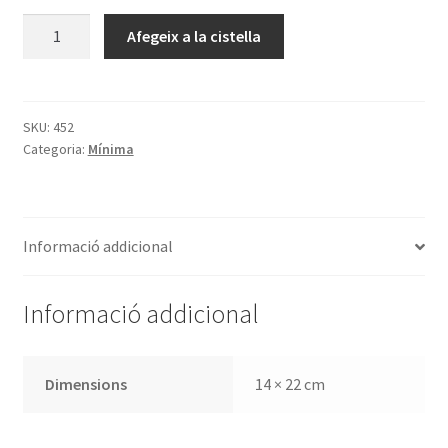
quantitat
Afegeix a la cistella
de
Conferències
en
el
SKU:
452
Categoria:
Mínima
centenari
de
la
Biblioteca
Informació addicional
de
Catalunya
(1907-
Informació addicional
2007)
Dimensions
14 × 22 cm