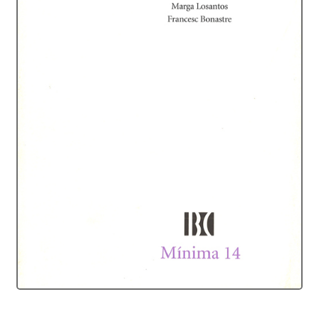
Protecció de dades
Termes i condicions