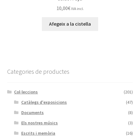
10,00
€
IVA incl.
Afegeix a la cistella
Categories de productes
Col·leccions
(201)
Catàlegs d'exposicions
(47)
Documents
(8)
Els nostres músics
(3)
Escrits i memòria
(16)