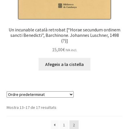
Un incunable català retrobat [“Horae secundum ordinem
sancti Benedicti”, Barchinone. Johannes Luschner, 1498
(?)]
15,00
€
IVA incl.
Afegeix a la cistella
Mostra 13–17 de 17 resultats
1
2