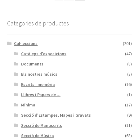
Categories de productes
Col·leccions
(201)
Catàlegs d'exposicions
(47)
Documents
(8)
Els nostres músics
(3)
Escrits i memòria
(16)
Llibres i Papers de ...
(1)
Mínima
(17)
Secció d'Estampes, Mapes i Gravats
(9)
Secció de Manuscrits
(11)
Secció de Música
(63)