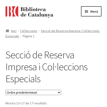
Ir
Ir
Menú
a
al
la
contenido
Pàgina d'inici
navegación
Inici
Col·leccions
Secció de Reserva Impresa i Col·leccions
Especials
Pàgina 2
Accessibilitat
Cistella
Secció de Reserva
El meu compte
Impresa i Col·leccions
Especials
Finalitzar compra
Novetats
Payment
Mostra 13–17 de 17 resultats