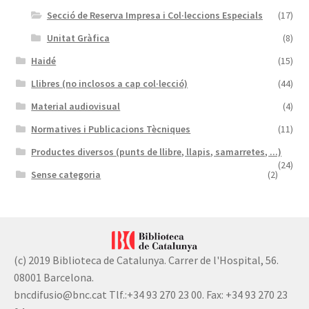
Secció de Reserva Impresa i Col·leccions Especials
(17)
Unitat Gràfica
(8)
Haidé
(15)
Llibres (no inclosos a cap col·lecció)
(44)
Material audiovisual
(4)
Normatives i Publicacions Tècniques
(11)
Productes diversos (punts de llibre, llapis, samarretes, ...)
(24)
Sense categoria
(2)
(c) 2019 Biblioteca de Catalunya. Carrer de l'Hospital, 56.
08001 Barcelona.
bncdifusio@bnc.cat Tlf.:+34 93 270 23 00. Fax: +34 93 270 23