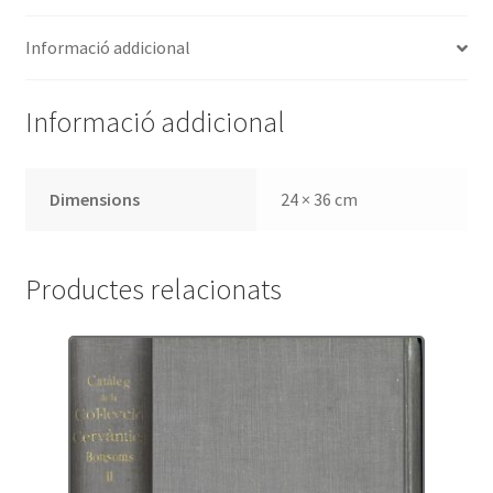
Diputación
Informació addicional
Provincial
de
Barcelona
Informació addicional
Dimensions
24 × 36 cm
Productes relacionats