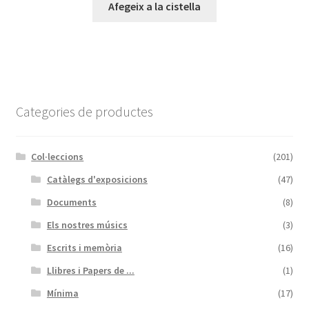
Afegeix a la cistella
Categories de productes
Col·leccions
(201)
Catàlegs d'exposicions
(47)
Documents
(8)
Els nostres músics
(3)
Escrits i memòria
(16)
Llibres i Papers de ...
(1)
Mínima
(17)