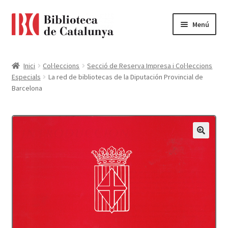
Ir
Ir
Menú
a
al
la
contenido
Pàgina d'inici
navegación
Inici
Col·leccions
Secció de Reserva Impresa i Col·leccions
Especials
La red de bibliotecas de la Diputación Provincial de
Accessibilitat
Barcelona
Cistella
El meu compte
Finalitzar compra
Novetats
Payment