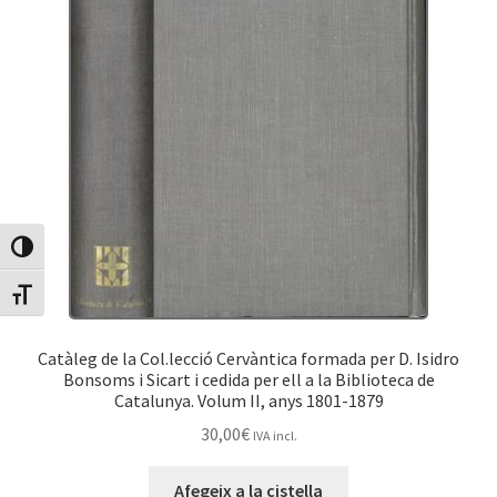
Canvia Alt Contrast
Canvia mida de lletra
Catàleg de la Col.lecció Cervàntica formada per D. Isidro
Bonsoms i Sicart i cedida per ell a la Biblioteca de
Catalunya. Volum II, anys 1801-1879
30,00
€
IVA incl.
Afegeix a la cistella