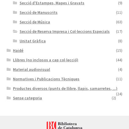
Secció d'Estampes, Mapes i Gravats
(9)
Secció de Manuscrits
(11)
Secció de Música
(63)
Secció de Reserva Impresa i Col·leccions Especials
(17)
Unitat Gràfica
(8)
Haidé
(15)
Llibres (no inclosos a cap col·lecció)
(44)
Material audiovisual
(4)
Normatives i Publicacions Tècniques
(11)
Productes diversos (punts de llibre, llapis, samarretes, ...)
(24)
Sense categoria
(2)