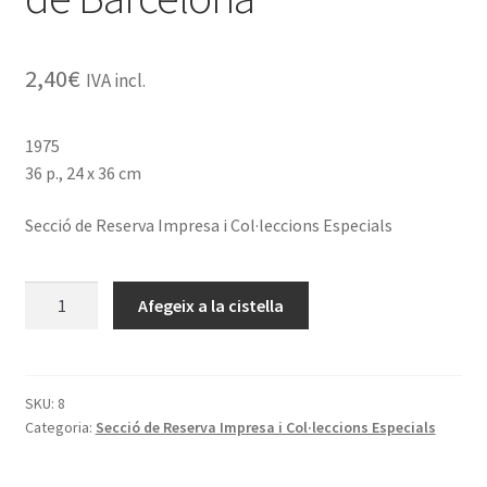
2,40
€
IVA incl.
1975
36 p., 24 x 36 cm
Secció de Reserva Impresa i Col·leccions Especials
quantitat
Afegeix a la cistella
de
La
red
de
SKU:
8
Categoria:
Secció de Reserva Impresa i Col·leccions Especials
bibliotecas
de
la