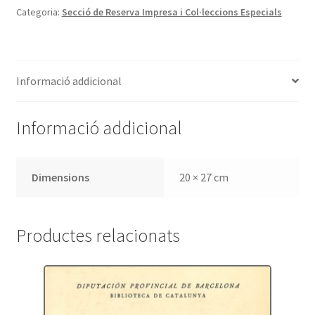
Categoria:
Secció de Reserva Impresa i Col·leccions Especials
Colección
Cervantina.
Volumen
V,
Informació addicional
años
1916-
1930
Informació addicional
Dimensions
20 × 27 cm
Productes relacionats