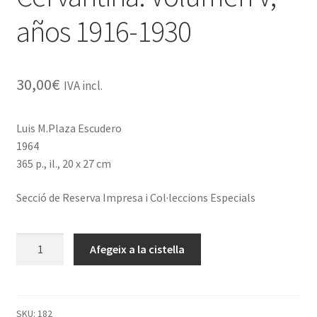
años 1916-1930
30,00
€
IVA incl.
Luis M.Plaza Escudero
1964
365 p., il., 20 x 27 cm
Secció de Reserva Impresa i Col·leccions Especials
quantitat
Afegeix a la cistella
de
Catálogo
de
la
SKU:
182