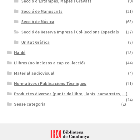
Secció d'Estampes, Mapes i Gravats
(9)
Secció de Manuscrits
(11)
Secció de Música
(63)
Secció de Reserva Impresa i Col·leccions Especials
(17)
Unitat Gràfica
(8)
Haidé
(15)
Llibres (no inclosos a cap col·lecció)
(44)
Material audiovisual
(4)
Normatives i Publicacions Tècniques
(11)
Productes diversos (punts de llibre, llapis, samarretes, ...)
(24)
Sense categoria
(2)