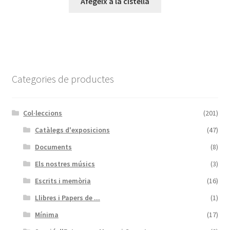
Afegeix a la cistella
Categories de productes
Col·leccions
(201)
Catàlegs d'exposicions
(47)
Documents
(8)
Els nostres músics
(3)
Escrits i memòria
(16)
Llibres i Papers de ...
(1)
Mínima
(17)