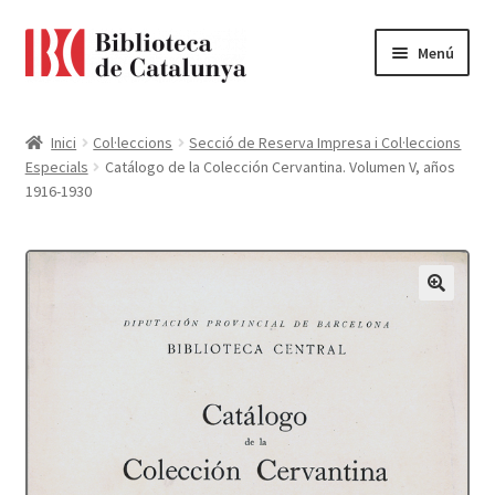
Ir
Ir
Menú
a
al
la
contenido
Pàgina d'inici
navegación
Inici
Col·leccions
Secció de Reserva Impresa i Col·leccions
Especials
Catálogo de la Colección Cervantina. Volumen V, años
Accessibilitat
1916-1930
Cistella
El meu compte
Finalitzar compra
Novetats
Payment