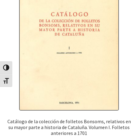
Canvia Alt Contrast
Canvia mida de lletra
Catálogo de la colección de folletos Bonsoms, relativos en
su mayor parte a historia de Cataluña. Volumen I. Folletos
anteriores a 1701