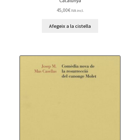
Catalunya
45,00
€
IVA incl.
Afegeix a la cistella