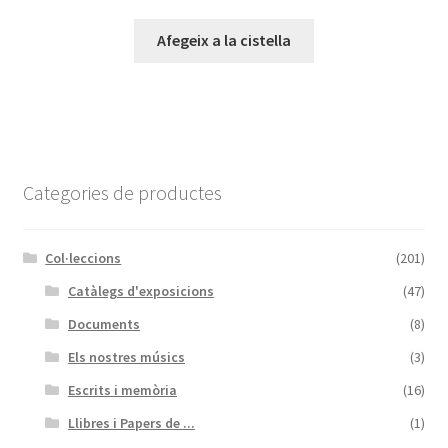
Afegeix a la cistella
Categories de productes
Col·leccions
(201)
Catàlegs d'exposicions
(47)
Documents
(8)
Els nostres músics
(3)
Escrits i memòria
(16)
Llibres i Papers de ...
(1)