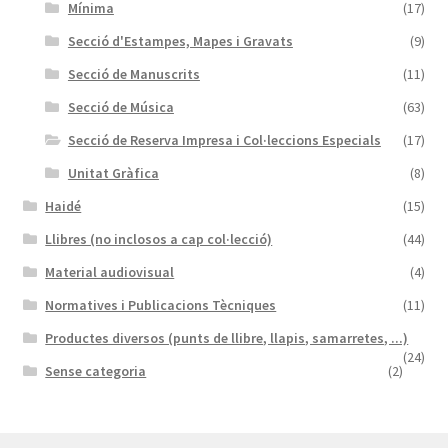
Mínima
(17)
Secció d'Estampes, Mapes i Gravats
(9)
Secció de Manuscrits
(11)
Secció de Música
(63)
Secció de Reserva Impresa i Col·leccions Especials
(17)
Unitat Gràfica
(8)
Haidé
(15)
Llibres (no inclosos a cap col·lecció)
(44)
Material audiovisual
(4)
Normatives i Publicacions Tècniques
(11)
Productes diversos (punts de llibre, llapis, samarretes, ...)
(24)
Sense categoria
(2)