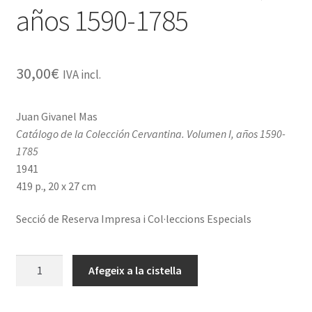
años 1590-1785
30,00
€
IVA incl.
Juan Givanel Mas
Catálogo de la Colección Cervantina. Volumen I, años 1590-
1785
1941
419 p., 20 x 27 cm
Secció de Reserva Impresa i Col·leccions Especials
quantitat
Afegeix a la cistella
de
Catálogo