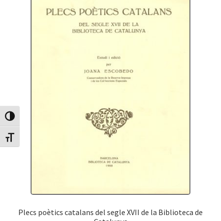
Canvia Alt Contrast
Canvia mida de lletra
Plecs poètics catalans del segle XVII de la Biblioteca de