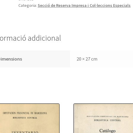
Categoria:
Secció de Reserva Impresa i Col·leccions Especials
Colección
Cervantina.
Volumen
IV,
años
formació addicional
1891-
1915
Dimensions
20 × 27 cm