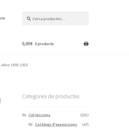
Cerca:
Cerca
pte
0,00
€
0 producte
, años 1891-1915
n
Categories de productes
Col·leccions
(201)
Catàlegs d'exposicions
(47)