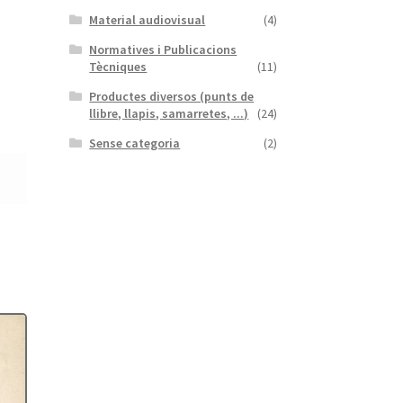
Material audiovisual
(4)
Normatives i Publicacions
Tècniques
(11)
Productes diversos (punts de
llibre, llapis, samarretes, ...)
(24)
Sense categoria
(2)