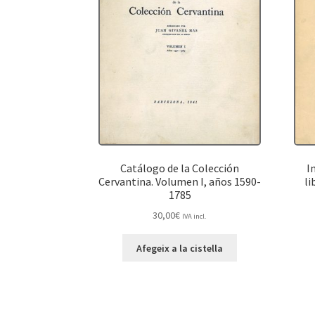
Catálogo de la Colección
I
Cervantina. Volumen I, años 1590-
li
1785
30,00
€
IVA incl.
Afegeix a la cistella