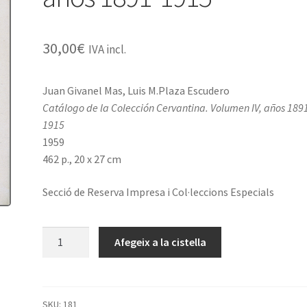
30,00
€
IVA incl.
Juan Givanel Mas, Luis M.Plaza Escudero
Catálogo de la Colección Cervantina. Volumen IV, años 189
1915
1959
462 p., 20 x 27 cm
Secció de Reserva Impresa i Col·leccions Especials
quantitat
Afegeix a la cistella
de
Catálogo
de
la
SKU:
181