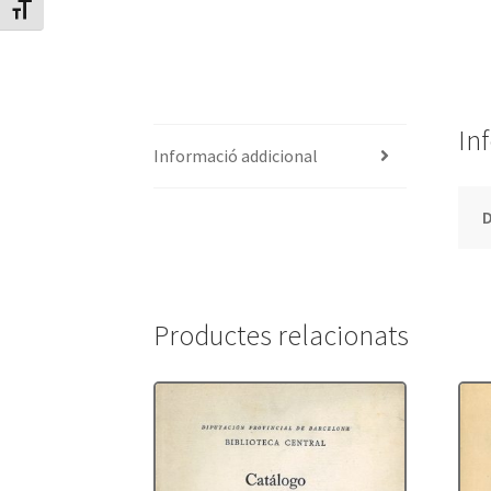
Canvia mida de lletra
In
Informació addicional
Productes relacionats