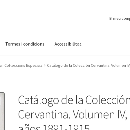
El meu com
Termes i condicions
Accessibilitat
ompte
Finalitzar compra
Novetats
Payment
Protecció de dades
i Col·leccions Especials
Catálogo de la Colección Cervantina. Volumen IV
Catálogo de la Colecció
Cervantina. Volumen IV,
años 1891-1915