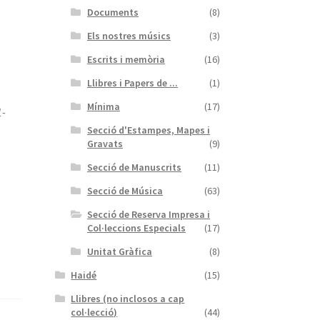
Documents
(8)
Els nostres músics
(3)
Escrits i memòria
(16)
Llibres i Papers de ...
(1)
Mínima
(17)
1-
Secció d'Estampes, Mapes i
Gravats
(9)
Secció de Manuscrits
(11)
Secció de Música
(63)
Secció de Reserva Impresa i
Col·leccions Especials
(17)
Unitat Gràfica
(8)
Haidé
(15)
Llibres (no inclosos a cap
col·lecció)
(44)