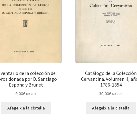
nventario de la colección de
Catálogo de la Colección
bros donada por D. Santiago
Cervantina. Volumen II, añ
Espona y Brunet
1786-1854
9,00
€
30,00
€
IVA incl.
IVA incl.
Afegeix a la cistella
Afegeix a la cistella