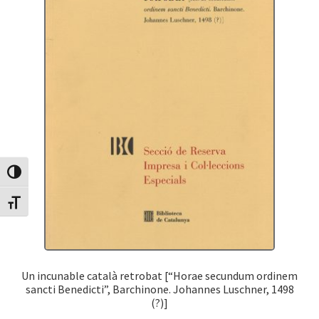
Canvia Alt Contrast
Canvia mida de lletra
Un incunable català retrobat [“Horae secundum ordinem
sancti Benedicti”, Barchinone. Johannes Luschner, 1498
(?)]