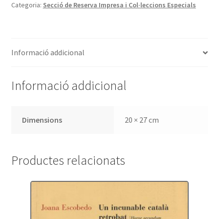
Categoria:
Secció de Reserva Impresa i Col·leccions Especials
Colección
Cervantina.
Volumen
III,
Informació addicional
años
1855-
1890
Informació addicional
Dimensions
20 × 27 cm
Productes relacionats