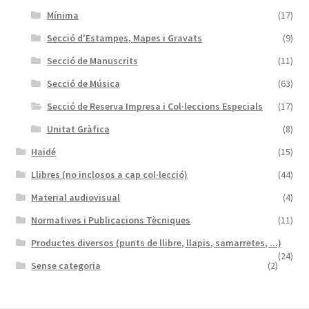
Mínima
(17)
Secció d'Estampes, Mapes i Gravats
(9)
Secció de Manuscrits
(11)
Secció de Música
(63)
Secció de Reserva Impresa i Col·leccions Especials
(17)
Unitat Gràfica
(8)
Haidé
(15)
Llibres (no inclosos a cap col·lecció)
(44)
Material audiovisual
(4)
Normatives i Publicacions Tècniques
(11)
Productes diversos (punts de llibre, llapis, samarretes, ...)
(24)
Sense categoria
(2)