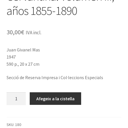
años 1855-1890
30,00
€
IVA incl.
Juan Givanel Mas
1947
590 p., 20 x 27 cm
Secció de Reserva Impresa i Col·leccions Especials
quantitat
Afegeix a la cistella
de
Catálogo
de
la
SKU:
180