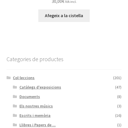
30,00
€
IVA incl.
Afegeix a la cistella
Categories de productes
Col·leccions
(201)
Catàlegs d'exposicions
(47)
Documents
(8)
Els nostres músics
(3)
Escrits i memòria
(16)
Llibres i Papers de ...
(1)