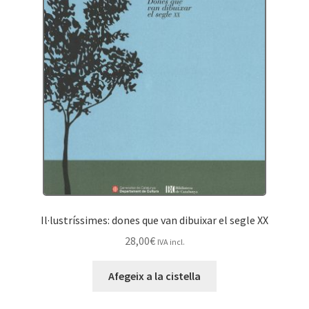
Il·lustríssimes: dones que van dibuixar el segle XX
28,00
€
IVA incl.
Afegeix a la cistella