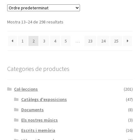
Mostra 13–24 de 298 resultats
1
2
3
4
5
…
23
24
25
Categories de productes
Col·leccions
(201)
Catàlegs d'exposicions
(47)
Documents
(8)
Els nostres músics
(3)
Escrits i memòria
(16)