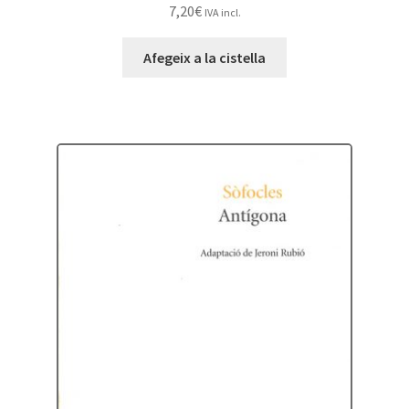
7,20
€
IVA incl.
Afegeix a la cistella