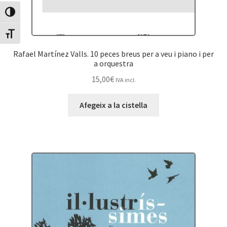
Canvia Alt Contrast
Canvia mida de lletra
Rafael Martínez Valls. 10 peces breus per a veu i piano i per
a orquestra
15,00
€
IVA incl.
Afegeix a la cistella