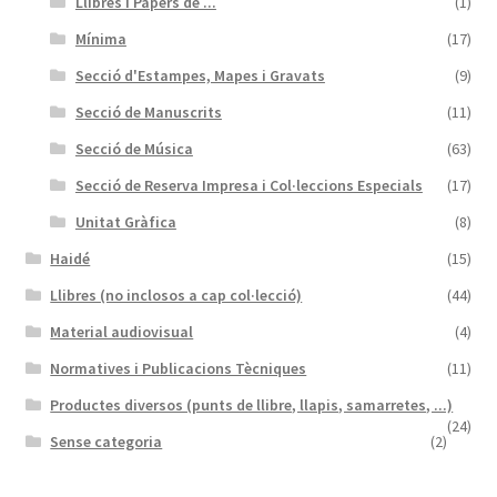
Llibres i Papers de ...
(1)
Mínima
(17)
Secció d'Estampes, Mapes i Gravats
(9)
Secció de Manuscrits
(11)
Secció de Música
(63)
Secció de Reserva Impresa i Col·leccions Especials
(17)
Unitat Gràfica
(8)
Haidé
(15)
Llibres (no inclosos a cap col·lecció)
(44)
Material audiovisual
(4)
Normatives i Publicacions Tècniques
(11)
Productes diversos (punts de llibre, llapis, samarretes, ...)
(24)
Sense categoria
(2)