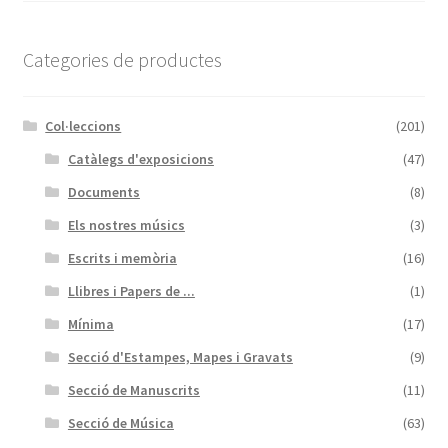
Categories de productes
Col·leccions
(201)
Catàlegs d'exposicions
(47)
Documents
(8)
Els nostres músics
(3)
Escrits i memòria
(16)
Llibres i Papers de ...
(1)
Mínima
(17)
Secció d'Estampes, Mapes i Gravats
(9)
Secció de Manuscrits
(11)
Secció de Música
(63)