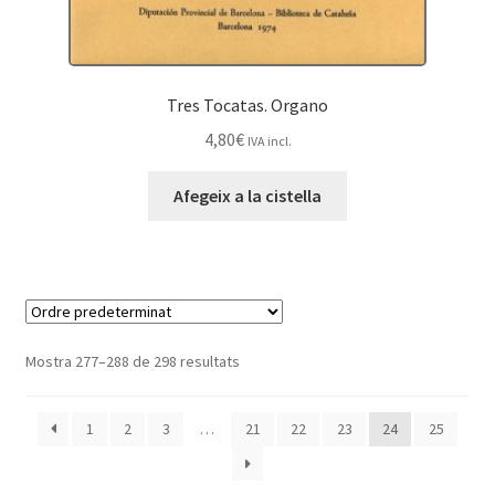
Tres Tocatas. Organo
4,80
€
IVA incl.
Afegeix a la cistella
Mostra 277–288 de 298 resultats
1
2
3
…
21
22
23
24
25