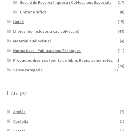
Secció de Reserva Impresa i Col·leccions Especials
(17)
Unitat Gràfica
(8)
Haidé
(15)
Llibres (no inclosos a cap col·lecció)
(44)
Material audiovisual
(4)
Normatives i Publicacions Tècniques
(11)
Productes diversos (punts de llibre, llapis, samarretes, ...)
(24)
Sense categoria
(2)
Filtra per
Anglès
(7)
Castellà
(1)