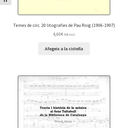
Canvia mida de lletra
Temes de circ. 20 litografies de Pau Roig (1906-1907)
4,60
€
IVA incl.
Afegeix a la cistella