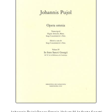
Johannis Pujol Opera Omnia. Volum IV. In festo Sancti