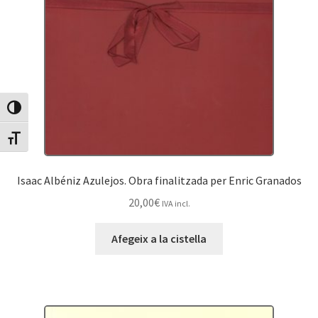
Canvia Alt Contrast
Canvia mida de lletra
Isaac Albéniz Azulejos. Obra finalitzada per Enric Granados
20,00
€
IVA incl.
Afegeix a la cistella