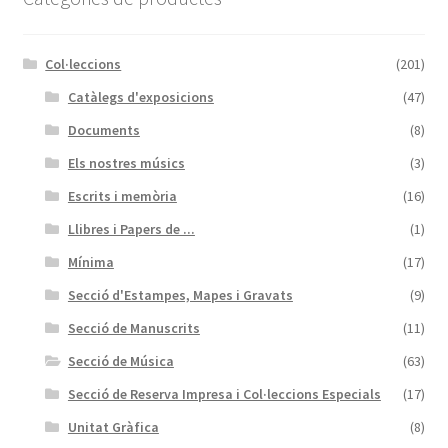
Col·leccions
(201)
Catàlegs d'exposicions
(47)
Documents
(8)
Els nostres músics
(3)
Escrits i memòria
(16)
Llibres i Papers de ...
(1)
Mínima
(17)
Secció d'Estampes, Mapes i Gravats
(9)
Secció de Manuscrits
(11)
Secció de Música
(63)
Secció de Reserva Impresa i Col·leccions Especials
(17)
Unitat Gràfica
(8)