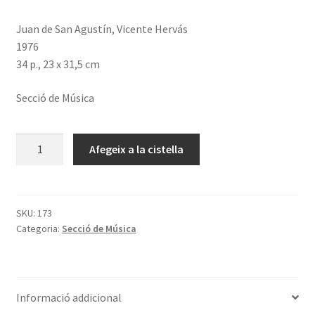
Juan de San Agustín, Vicente Hervás
1976
34 p., 23 x 31,5 cm
Secció de Música
quantitat
Afegeix a la cistella
de
Tientos
partidos.
Organo
SKU:
173
Categoria:
Secció de Música
Informació addicional