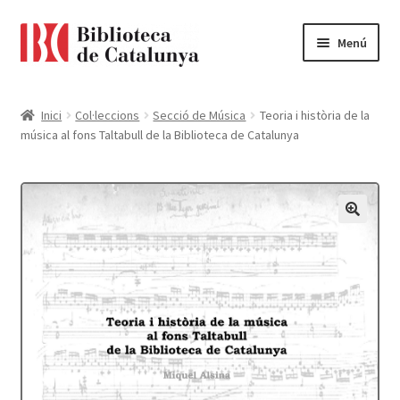
Ir
Ir
Menú
a
al
la
contenido
Pàgina d'inici
navegación
Inici
Col·leccions
Secció de Música
Teoria i història de la
música al fons Taltabull de la Biblioteca de Catalunya
Accessibilitat
Cistella
El meu compte
Finalitzar compra
Novetats
Payment