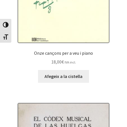
Canvia Alt Contrast
Canvia mida de lletra
Onze cançons per a veu i piano
18,00
€
IVA incl.
Afegeix a la cistella