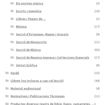
Els nostres músics
(3)
Escrits i memòria
(16)
Llibres i Papers de ...
(1)
Mínima
(17)
Secció d'Estampes, Mapes i Gravats
(9)
Secció de Manuscrits
(11)
Secció de Música
(63)
Secció de Reserva Impresa i Col·leccions Especials
(17)
Unitat Gràfica
(8)
Haidé
(15)
Llibres (no inclosos a cap col·lecció)
(44)
Material audiovisual
(4)
Normatives i Publicacions Tècniques
(11)
Productes diversos (punts de llibre, llapis, samarretes, ...)