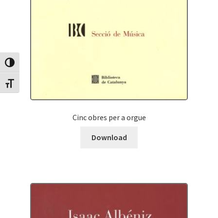
Canvia Alt Contrast
Canvia mida de lletra
Cinc obres per a orgue
Download