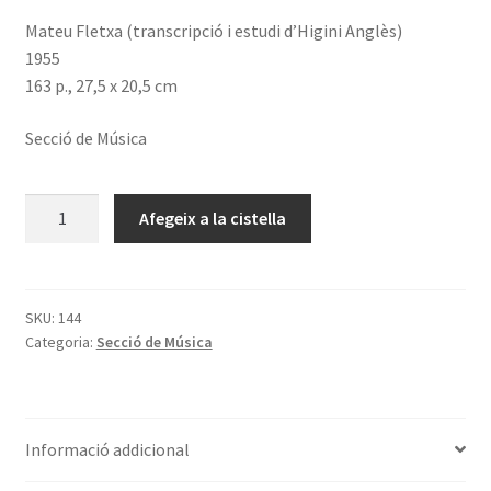
Mateu Fletxa (transcripció i estudi d’Higini Anglès)
1955
163 p., 27,5 x 20,5 cm
Secció de Música
quantitat
Afegeix a la cistella
de
Las
Ensaladas
SKU:
144
Categoria:
Secció de Música
Informació addicional