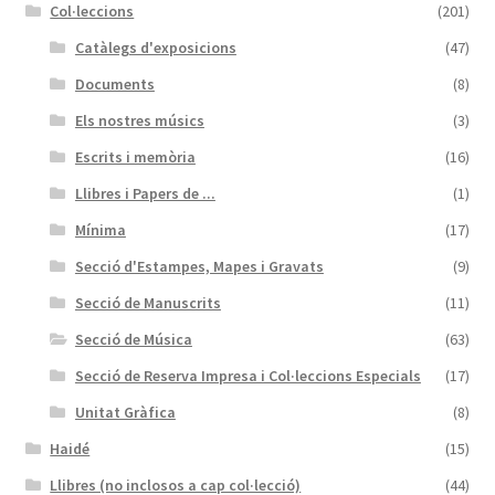
Col·leccions
(201)
Catàlegs d'exposicions
(47)
Documents
(8)
Els nostres músics
(3)
Escrits i memòria
(16)
Llibres i Papers de ...
(1)
Mínima
(17)
Secció d'Estampes, Mapes i Gravats
(9)
Secció de Manuscrits
(11)
Secció de Música
(63)
Secció de Reserva Impresa i Col·leccions Especials
(17)
Unitat Gràfica
(8)
Haidé
(15)
Llibres (no inclosos a cap col·lecció)
(44)