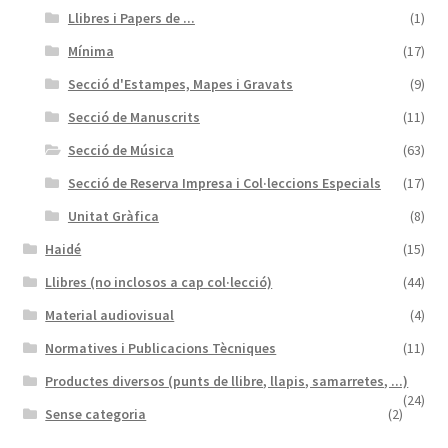
Llibres i Papers de ...
(1)
Mínima
(17)
Secció d'Estampes, Mapes i Gravats
(9)
Secció de Manuscrits
(11)
Secció de Música
(63)
Secció de Reserva Impresa i Col·leccions Especials
(17)
Unitat Gràfica
(8)
Haidé
(15)
Llibres (no inclosos a cap col·lecció)
(44)
Material audiovisual
(4)
Normatives i Publicacions Tècniques
(11)
Productes diversos (punts de llibre, llapis, samarretes, ...)
(24)
Sense categoria
(2)