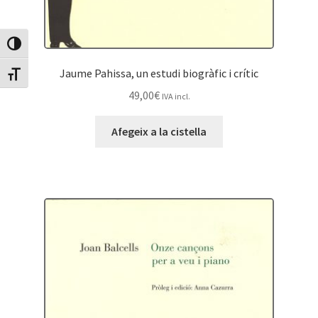
Canvia Alt Contrast
Jaume Pahissa, un estudi biogràfic i crític
Canvia mida de lletra
49,00
€
IVA incl.
Afegeix a la cistella