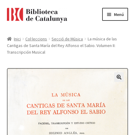
Ir
Ir
Menú
a
al
la
contenido
Pàgina d'inici
navegación
Inici
Col·leccions
Secció de Música
La música de las
Cantigas de Santa María del Rey Alfonso el Sabio. Volumen II:
Accessibilitat
Transcripción Musical
Cistella
El meu compte
Finalitzar compra
Novetats
Payment