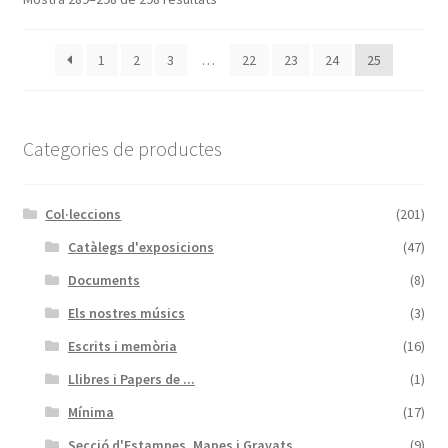
1
2
3
…
22
23
24
25
Categories de productes
Col·leccions
(201)
Catàlegs d'exposicions
(47)
Documents
(8)
Els nostres músics
(3)
Escrits i memòria
(16)
Llibres i Papers de ...
(1)
Mínima
(17)
Secció d'Estampes, Mapes i Gravats
(9)