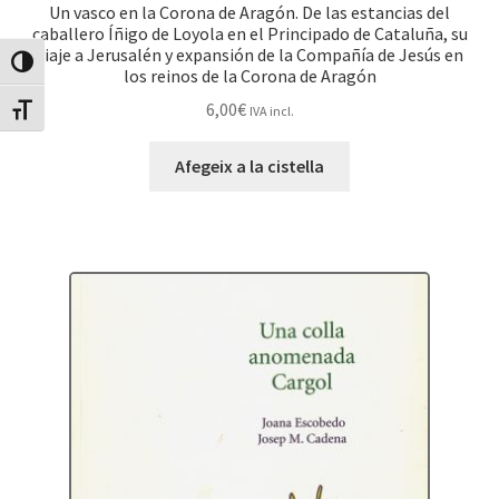
Un vasco en la Corona de Aragón. De las estancias del
caballero Íñigo de Loyola en el Principado de Cataluña, su
viaje a Jerusalén y expansión de la Compañía de Jesús en
Canvia Alt Contrast
los reinos de la Corona de Aragón
6,00
€
IVA incl.
Canvia mida de lletra
Afegeix a la cistella