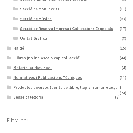
Secció de Manuscrits
(11)
Secció de Música
(63)
Secció de Reserva Impresa i Col·leccions Especials
(17)
Unitat Gràfica
(8)
Haidé
(15)
Llibres (no inclosos a cap col·lecció)
(44)
Material audiovisual
(4)
Normatives i Publicacions Tècniques
(11)
Productes diversos (punts de llibre, llapis, samarretes, ...)
(24)
Sense categoria
(2)
Filtra per