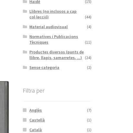
Haidé
(15)
Llibres (no inclosos a cap
col·lecció)
(44)
Material audiovisual
(4)
Normatives i Publicacions
Tècniques
(11)
Productes diversos (punts de
llibre, llapis, samarretes, ...)
(24)
Sense categoria
(2)
Filtra per
Anglès
(7)
Castellà
(1)
Català
(1)