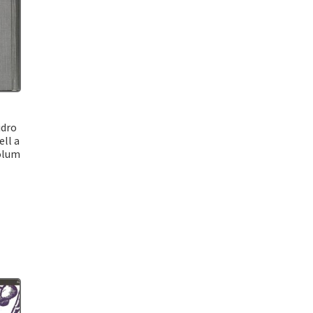
idro
ell a
Volum