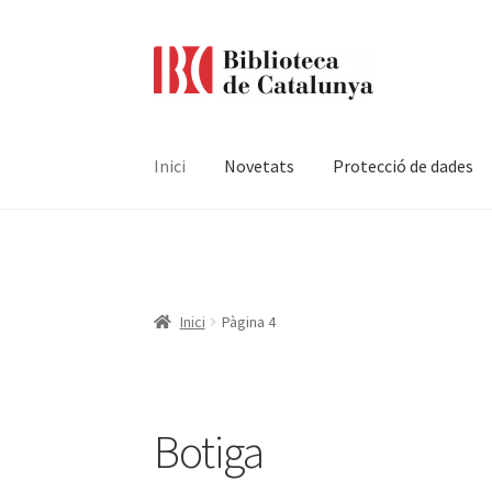
Ir
Ir
a
al
la
contenido
navegación
Inici
Novetats
Protecció de dades
Pàgina d'inici
Accessibilitat
Cistella
El meu c
Termes i condicions
Inici
Pàgina 4
Botiga