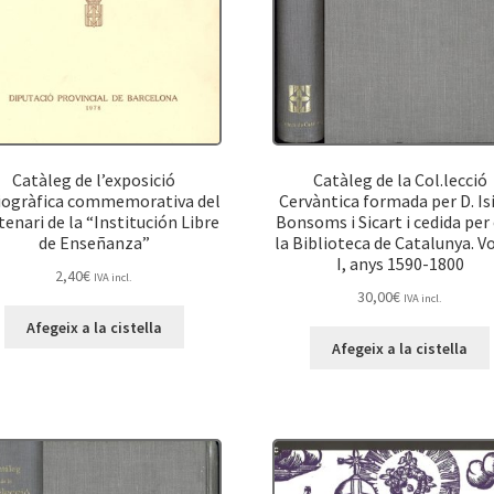
Catàleg de l’exposició
Catàleg de la Col.lecció
iogràfica commemorativa del
Cervàntica formada per D. Is
enari de la “Institución Libre
Bonsoms i Sicart i cedida per 
de Enseñanza”
la Biblioteca de Catalunya. 
I, anys 1590-1800
2,40
€
IVA incl.
30,00
€
IVA incl.
Afegeix a la cistella
Afegeix a la cistella