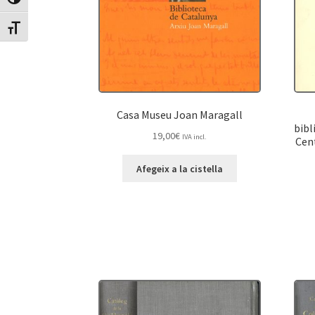
Canvia Alt Contrast
Canvia mida de lletra
Casa Museu Joan Maragall
bibl
19,00
€
IVA incl.
Cent
Afegeix a la cistella