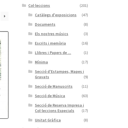
Col·leccions
(201)
Catàlegs d'exposicions
(47)
Documents
(8)
Els nostres músics
(3)
Escrits i memòria
(16)
Llibres i Papers de ...
(1)
Mínima
(17)
Secció d'Estampes, Mapes i
Gravats
(9)
Secció de Manuscrits
(11)
Secció de Música
(63)
Secció de Reserva Impresa i
Col·leccions Especials
(17)
Unitat Gràfica
(8)