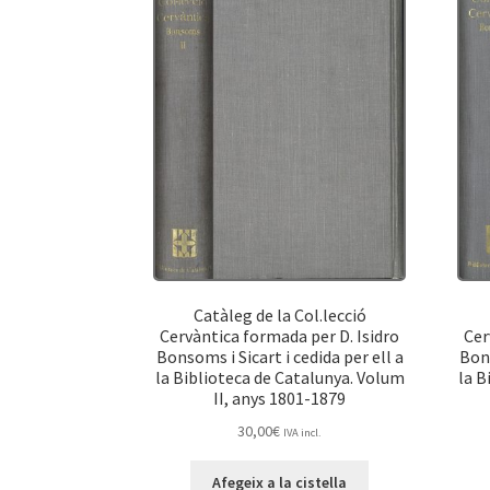
Catàleg de la Col.lecció
Cervàntica formada per D. Isidro
Cer
Bonsoms i Sicart i cedida per ell a
Bons
la Biblioteca de Catalunya. Volum
la B
II, anys 1801-1879
30,00
€
IVA incl.
Afegeix a la cistella