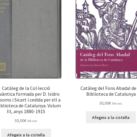
Catàleg de la Col·lecció
Catàleg del Fons Abadal de
vàntica formada per D. Isidro
Biblioteca de Catalunya
oms i Sicart i cedida per ell a
30,00
€
IVA incl.
iblioteca de Catalunya. Volum
III, anys 1880-1915
Afegeix a la cistella
30,00
€
IVA incl.
Afegeix a la cistella