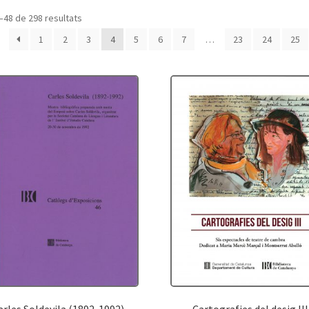
–48 de 298 resultats
1
2
3
4
5
6
7
…
23
24
25