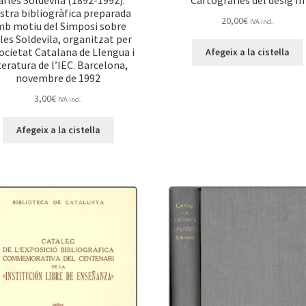
arles Soldevila (1892-1992).
Cartografies del desig III
tra bibliogràfica preparada
20,00
€
IVA incl.
mb motiu del Simposi sobre
les Soldevila, organitzat per
Societat Catalana de Llengua i
Afegeix a la cistella
teratura de l’IEC. Barcelona,
novembre de 1992
3,00
€
IVA incl.
Afegeix a la cistella