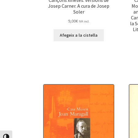
Cançons xineses. Versions de
C
Josep Carner. A cura de Josep
Mos
Soler
a
Car
9,00
€
IVA incl.
la 
Li
Afegeix a la cistella