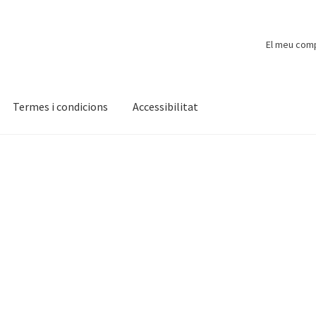
El meu com
Termes i condicions
Accessibilitat
ompte
Finalitzar compra
Novetats
Payment
Protecció de dades