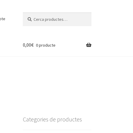
Cerca:
Cerca
pte
0,00
€
0 producte
Categories de productes