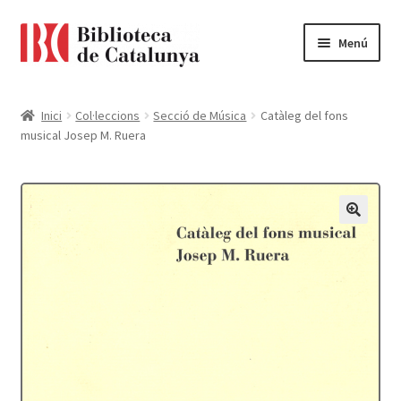
Ir
Ir
Menú
a
al
la
contenido
Pàgina d'inici
navegación
Inici
Col·leccions
Secció de Música
Catàleg del fons
musical Josep M. Ruera
Accessibilitat
Cistella
El meu compte
Finalitzar compra
Novetats
Payment