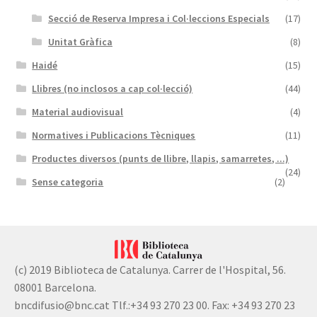
Secció de Reserva Impresa i Col·leccions Especials
(17)
Unitat Gràfica
(8)
Haidé
(15)
Llibres (no inclosos a cap col·lecció)
(44)
Material audiovisual
(4)
Normatives i Publicacions Tècniques
(11)
Productes diversos (punts de llibre, llapis, samarretes, ...)
(24)
Sense categoria
(2)
(c) 2019 Biblioteca de Catalunya. Carrer de l'Hospital, 56.
08001 Barcelona.
bncdifusio@bnc.cat Tlf.:+34 93 270 23 00. Fax: +34 93 270 23