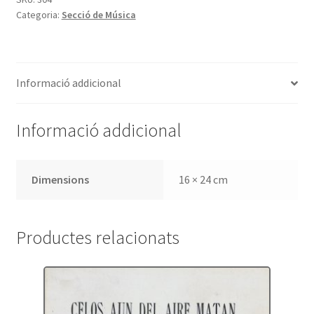
Categoria:
Secció de Música
musical
Josep
M.
Ruera
Informació addicional
Informació addicional
Dimensions
16 × 24 cm
Productes relacionats