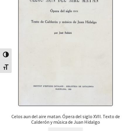
Canvia Alt Contrast
Canvia mida de lletra
Celos aun del aire matan. Ópera del siglo XVII. Texto de
Calderón y música de Juan Hidalgo