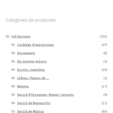
Categories de productes
Col·leccions
(201)
Catàlegs d'exposicions
(47)
Documents
(8)
Els nostres músics
(3)
Escrits i memòria
(16)
Llibres i Papers de ...
(1)
Mínima
(17)
Secció d'Estampes, Mapes i Gravats
(9)
Secció de Manuscrits
(11)
Secció de Música
(63)