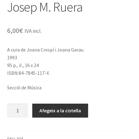
Josep M. Ruera
6,00
€
IVA incl.
A cura de Joana Crespí i Joana Garau
1993
95 p., il., 16 x 24
ISBN:84-7845-117-X
Secció de Música
quantitat
Afegeix a la cistella
de
Catàleg
del
fons
SKU:
304